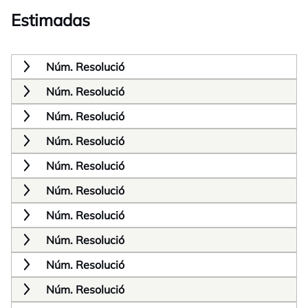
Estimadas
Núm. Resolució
Núm. Resolució
Núm. Resolució
Núm. Resolució
Núm. Resolució
Núm. Resolució
Núm. Resolució
Núm. Resolució
Núm. Resolució
Núm. Resolució