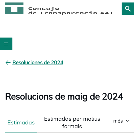
Resoluciones de 2024
Resolucions de maig de 2024
Estimadas per motius
més
Estimadas
formals