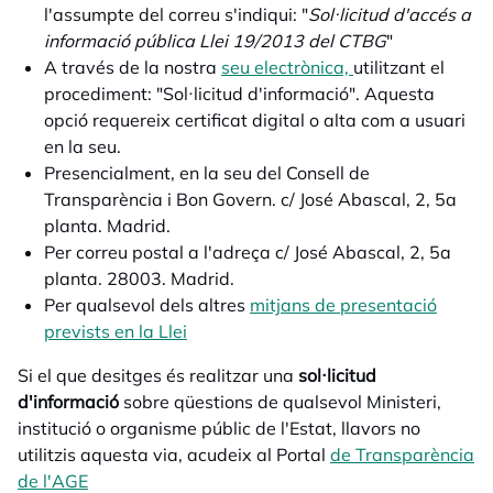
l'assumpte del correu s'indiqui: "
Sol·licitud d'accés a
informació pública Llei 19/2013 del CTBG
"
A través de la nostra
seu electrònica,
opens in a new t
utilitzant el
procediment: "Sol·licitud d'informació". Aquesta
opció requereix certificat digital o alta com a usuari
en la seu.
Presencialment, en la seu del Consell de
Transparència i Bon Govern. c/ José Abascal, 2, 5a
planta. Madrid.
Per correu postal a l'adreça c/ José Abascal, 2, 5a
planta. 28003. Madrid.
Per qualsevol dels altres
mitjans de presentació
prevists en la Llei
opens in a new tab
Si el que desitges és realitzar una
sol·licitud
d'informació
sobre qüestions de qualsevol Ministeri,
institució o organisme públic de l'Estat, llavors no
utilitzis aquesta via, acudeix al Portal
de Transparència
de l'AGE
opens in a new tab