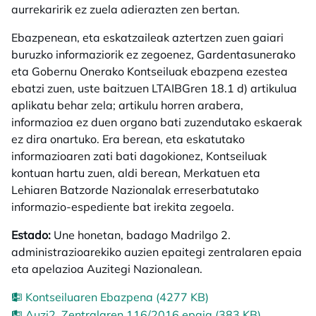
aurrekaririk ez zuela adierazten zen bertan.
Ebazpenean, eta eskatzaileak aztertzen zuen gaiari
buruzko informaziorik ez zegoenez, Gardentasunerako
eta Gobernu Onerako Kontseiluak ebazpena ezestea
ebatzi zuen, uste baitzuen LTAIBGren 18.1 d) artikulua
aplikatu behar zela; artikulu horren arabera,
informazioa ez duen organo bati zuzendutako eskaerak
ez dira onartuko. Era berean, eta eskatutako
informazioaren zati bati dagokionez, Kontseiluak
kontuan hartu zuen, aldi berean, Merkatuen eta
Lehiaren Batzorde Nazionalak erreserbatutako
informazio-espediente bat irekita zegoela.
Estado:
Une honetan, badago Madrilgo 2.
administrazioarekiko auzien epaitegi zentralaren epaia
eta apelazioa Auzitegi Nazionalean.
Kontseiluaren Ebazpena (4277 KB)
Auzi2. Zentralaren 116/2016 epaia (383 KB)