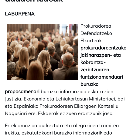
LABURPENA
Prokuradorea
Defendatzeko
Elkarteak
prokuradoreentzako
jakinarazpen- eta
kobrantza-
zerbitzuaren
funtzionamenduari
buruzko
proposamenari
buruzko informazioa eskatu zien
Justizia, Ekonomia eta Lehiakortasun Ministerioei, bai
eta Espainiako Prokuradoreen Elkargoen Kontseilu
Nagusiari ere. Eskaerak ez zuen erantzunik jaso.
Erreklamazioa aurkeztuta eta alegazioen tramitea
irekita, eskatutakoari buruzko informaziorik edo