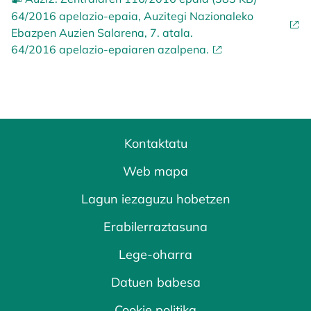
64/2016 apelazio-epaia, Auzitegi Nazionaleko
Ebazpen Auzien Salarena, 7. atala.
64/2016 apelazio-epaiaren azalpena.
Kontaktatu
Web mapa
Lagun iezaguzu hobetzen
Erabilerraztasuna
Lege-oharra
Datuen babesa
Cookie politika