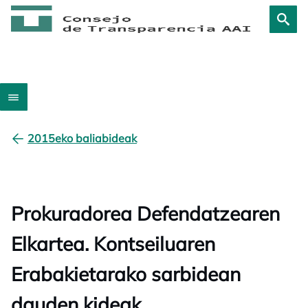
2015eko baliabideak
Prokuradorea Defendatzearen
Elkartea. Kontseiluaren
Erabakietarako sarbidean
dauden kideak