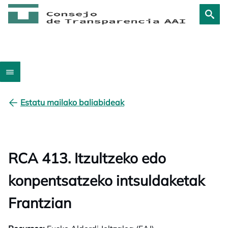
Estatu mailako baliabideak
RCA 413. Itzultzeko edo
konpentsatzeko intsuldaketak
Frantzian