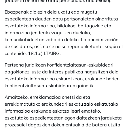
(babestu beharreko datu pertsonalak daudelako).
Ebazpenak dio ezin dela ukatu edo mugatu
espedientean dauden datu pertsonaletan oinarrituta
eskatutako informazioa, hildakoei baitagozkie eta
informazioa jendeak ezagutzen duelako,
komunikabideetan zabaldu delako. La anonimización
de sus datos, así, no se no se reparlanketante, según el
contenido. 18.1.c) LTAIBG.
Pertsona juridikoen konfidentzialtasun-eskubideari
dagokionez, uste da interes publikoa nagusitzen dela
eskatutako informazioa eskuratzean, erakunde horien
konfidentzialtasun-eskubidearen gainetik.
Amaitzeko, erreklamazioa onetsi da eta
erreklamatutako erakundeari eskatu zaio eskatutako
informazioa erakunde eskatzaileari emateko,
eskatutako espedienteetan egon daitezkeen jarduketa
prozesalei dagozkien dokumentuak alde batera utzita.