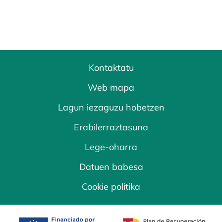
Kontaktatu
Web mapa
Lagun iezaguzu hobetzen
Erabilerraztasuna
Lege-oharra
Datuen babesa
Cookie politika