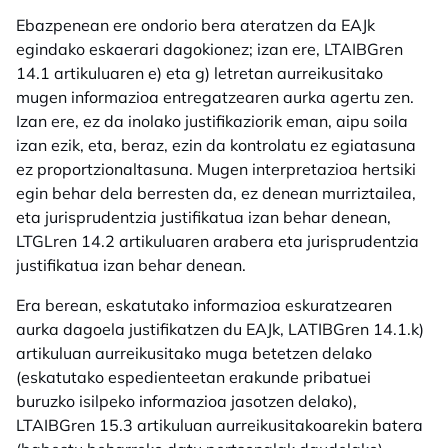
Ebazpenean ere ondorio bera ateratzen da EAJk
egindako eskaerari dagokionez; izan ere, LTAIBGren
14.1 artikuluaren e) eta g) letretan aurreikusitako
mugen informazioa entregatzearen aurka agertu zen.
Izan ere, ez da inolako justifikaziorik eman, aipu soila
izan ezik, eta, beraz, ezin da kontrolatu ez egiatasuna
ez proportzionaltasuna. Mugen interpretazioa hertsiki
egin behar dela berresten da, ez denean murriztailea,
eta jurisprudentzia justifikatua izan behar denean,
LTGLren 14.2 artikuluaren arabera eta jurisprudentzia
justifikatua izan behar denean.
Era berean, eskatutako informazioa eskuratzearen
aurka dagoela justifikatzen du EAJk, LATIBGren 14.1.k)
artikuluan aurreikusitako muga betetzen delako
(eskatutako espedienteetan erakunde pribatuei
buruzko isilpeko informazioa jasotzen delako),
LTAIBGren 15.3 artikuluan aurreikusitakoarekin batera