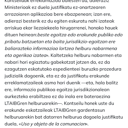
Kontseiluak erreklamazioa baiesten du, adieraziz
Ministerioak ez duela justifikatu ez-onartzearen
arrazoiaren aplikazioa bere ebazpenean; izan ere,
adierazi besterik ez du egiten eskuratu nahi izateak
arriskua ekar liezaiekeela hirugarrenei, honako hauek
dituen heinean:
beste egoitza edo erakunde publiko edo
pribatu batzuetan eta baita jurisdikzio-egoitzan ere
baliarazteko informazioa lortzea helburu nabarmena
eta agerikoa izatea
». Kaltetzeko helburu nabarmen eta
nabari hori egiaztatu gabekotzat jotzen da, ez da
ezagutzen eskatutako espedienteei buruzko prozedura
judizialik dagoenik, eta ez da justifikatu erakunde
erreklamatzaileak asmo hori duenik —eta, hala balitz
ere, informazio publikoa egoitza jurisdikzionalean
aurkezteko erabiltzea ez da inola ere bateraezina
LTAIBGren helburuarekin—. Kontseilu honek uste du
erakunde eskatzaileak LTAIBGren gardentasun
helburuarekin bat datorren helburua dagoela justifikatu
duela, «
Uso y objeto de la comunacion
».