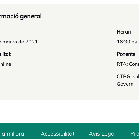
rmació general
Horari
e marzo de 2021
16:30 hs.
litat
Ponents
nline
RTA: Cons
CTBG: sub
Govern
 a millorar
Accessibilitat
Avís Legal
Pro