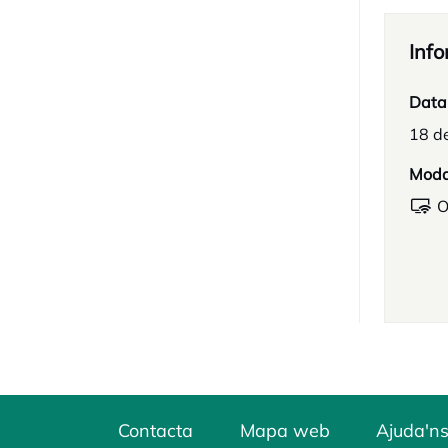
Info
Data
18 d
Moda
O
Contacta
Mapa web
Ajuda'ns