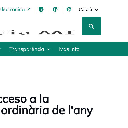
electrònica
opens in a new tab
opens in a new tab
opens in a new tab
opens in a new tab
Català
Transparència
Más info
cceso a la
ordinària de l'any