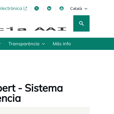
electrònica
opens in a new tab
opens in a new tab
opens in a new tab
opens in a new tab
Català
Transparència
Más info
bert - Sistema
ència