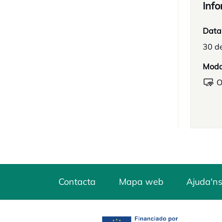
Info
Data
30 d
Moda
O
Contacta
Mapa web
Ajuda'ns