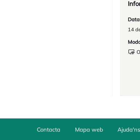
Info
Data
14 de
Moda
O
Contacta
Mapa web
Ajuda'ns