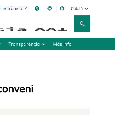
electrònica
opens in a new tab
opens in a new tab
opens in a new tab
opens in a new tab
Català
Transparència
Más info
conveni