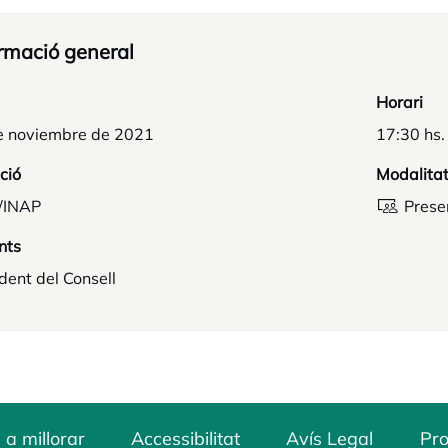
rmació general
Horari
e noviembre de 2021
17:30 hs.
ció
Modalita
/INAP
Prese
nts
dent del Consell
 a millorar
Accessibilitat
Avís Legal
Pro