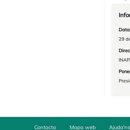
Info
Data
29 d
Direc
INAP
Pone
Presi
Contacta
Mapa web
Ajuda'ns