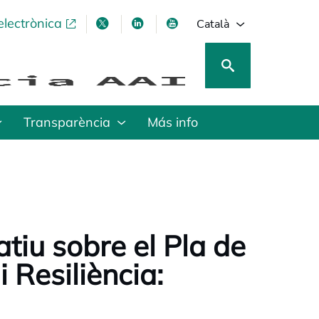
electrònica
opens in a new tab
opens in a new tab
opens in a new tab
opens in a new tab
Català
Transparència
Más info
atiu sobre el Pla de
 Resiliència: