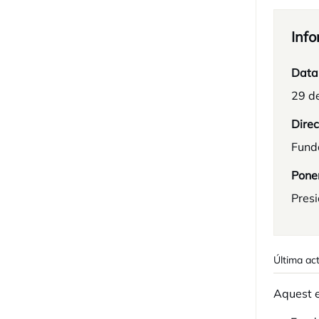
Info
Data
29 d
Direc
Fund
Pone
Pres
Última act
Aquest e