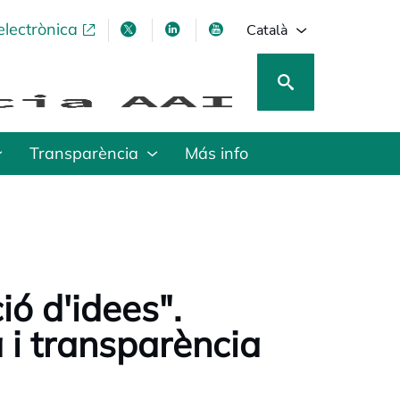
electrònica
opens in a new tab
opens in a new tab
opens in a new tab
opens in a new tab
Català
Transparència
Más info
ió d'idees".
i transparència