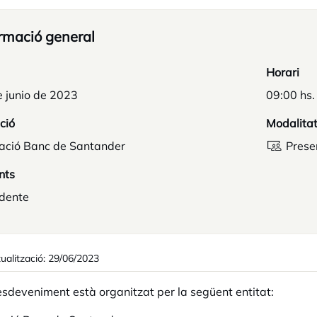
rmació general
Horari
e junio de 2023
09:00 hs.
ció
Modalita
ació Banc de Santander
Prese
nts
idente
ualització: 29/06/2023
sdeveniment està organitzat per la següent entitat: