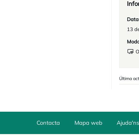
Info
Data
13 d
Moda
O
Última act
Contacta
Mapa web
Ajuda'ns