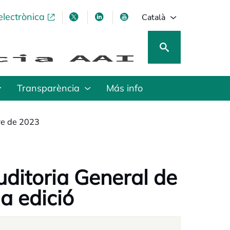
electrònica
opens in a new tab
opens in a new tab
opens in a new tab
opens in a new tab
Català
Transparència
Más info
re de 2023
uditoria General de
a edició