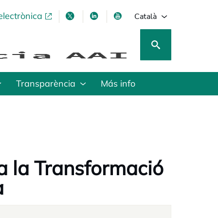
electrònica
opens in a new tab
opens in a new tab
opens in a new tab
opens in a new tab
Català
Transparència
Más info
a la Transformació
a