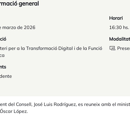
rmació general
Horari
e marzo de 2026
16:30 hs.
ció
Modalita
teri per a la Transformació Digital i de la Funció
Prese
ica
nts
idente
dent del Consell, José Luis Rodríguez, es reuneix amb el minist
 Óscar López.