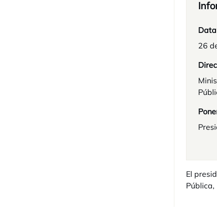
Info
Data
26 d
Direc
Minis
Públ
Pone
Pres
El presi
Pública,