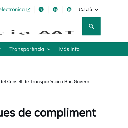
electrònica
opens in a new tab
opens in a new tab
opens in a new tab
opens in a new tab
Català
Transparència
Más info
 del Consell de Transparència i Bon Govern
ques de compliment