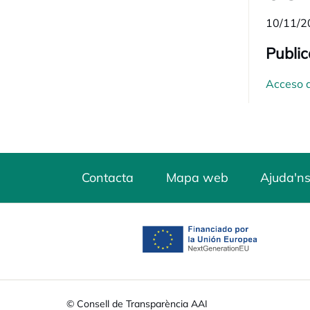
10/11/2
Public
Acceso a
Contacta
Mapa web
Ajuda'ns
opens in a new tab
© Consell de Transparència AAI