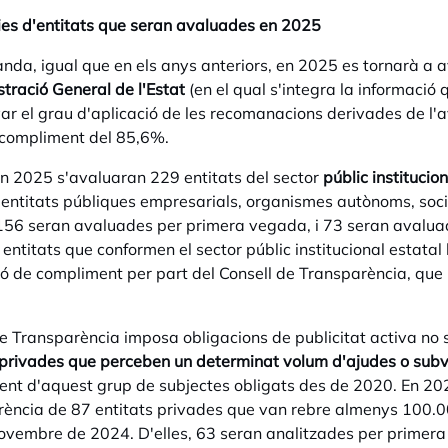
es d'entitats que seran avaluades en 2025
nda, igual que en els anys anteriors, en 2025 es tornarà a 
stració General de l'Estat
(en el qual s'integra la informació q
r el grau d'aplicació de les recomanacions derivades de l'a
 compliment del 85,6%.
n 2025 s'avaluaran 229 entitats del sector
públic institucio
a entitats públiques empresarials, organismes autònoms, soci
 156 seran avaluades per primera vegada, i 73 seran avaluad
s entitats que conformen el sector públic institucional estata
ó de compliment per part del Consell de Transparència, que 
de Transparència imposa obligacions de publicitat activa no s
 privades que perceben un determinat volum d'ajudes o sub
nt d'aquest grup de subjectes obligats des de 2020. En 202
ència de 87 entitats privades que van rebre almenys 100.0
ovembre de 2024. D'elles, 63 seran analitzades per primera