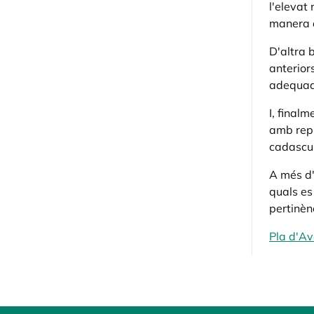
l'elevat
manera a
D'altra 
anterior
adequad
I, final
amb repr
cadascun
A més d'
quals es
pertinèn
Pla d'A