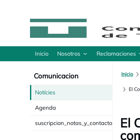
Inicio
Nosotros
Reclamaciones
Inicio
Comunicacion
El C
Notícies
Agenda
El 
suscripcion_notas_y_contacto
com