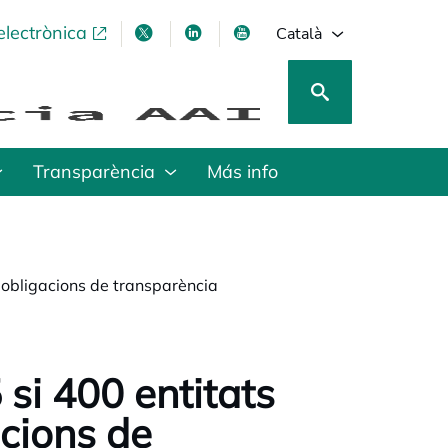
electrònica
opens in a new tab
opens in a new tab
opens in a new tab
opens in a new tab
Català
Transparència
Más info
 obligacions de transparència
 si 400 entitats
acions de