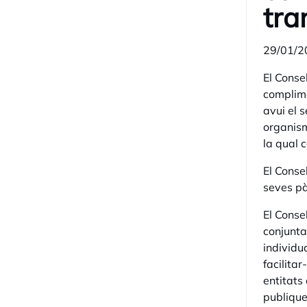
tra
29/01/2
El Conse
complime
avui el 
organism
la qual 
El Consel
seves pà
El Conse
conjunta
individu
facilita
entitats
publique