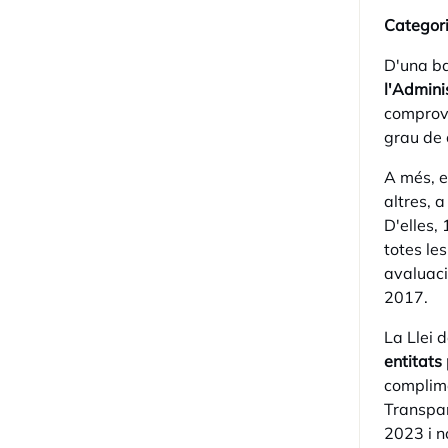
Categori
D'una ba
l'Admini
comprova
grau de
A més, e
altres, 
D'elles,
totes le
avaluaci
2017.
La Llei 
entitats
complime
Transpar
2023 i n