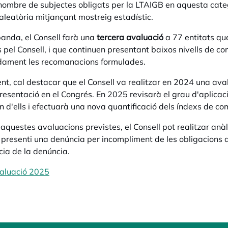
 nombre de subjectes obligats per la LTAIGB en aquesta catego
leatòria mitjançant mostreig estadístic.
banda, el Consell farà una
tercera avaluació
a 77 entitats qu
s pel Consell, i que continuen presentant baixos nivells de 
ament les recomanacions formulades.
ment, cal destacar que el Consell va realitzar en 2024 una ava
esentació en el Congrés. En 2025 revisarà el grau d'aplicac
 d'ells i efectuarà una nova quantificació dels índexs de co
aquestes avaluacions previstes, el Consell pot realitzar anàli
 presenti una denúncia per incompliment de les obligacions 
cia de la denúncia.
valuació 2025