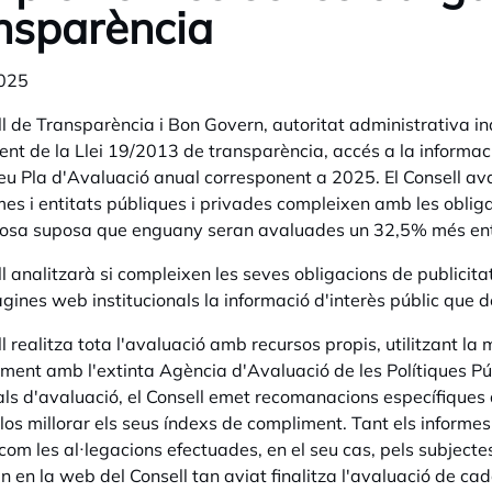
nsparència
025
ll de Transparència i Bon Govern, autoritat administrativa in
nt de la Llei 19/2013 de transparència, accés a la informaci
seu Pla d'Avaluació anual corresponent a 2025. El Consell ava
es i entitats públiques i privades compleixen amb les obliga
cosa suposa que enguany seran avaluades un 32,5% més ent
l analitzarà si compleixen les seves obligacions de publicitat 
gines web institucionals la informació d'interès públic que d
ll realitza tota l'avaluació amb recursos propis, utilitzant
ment amb l'extinta Agència d'Avaluació de les Polítiques Pú
als d'avaluació, el Consell emet recomanacions específiques 
r-los millorar els seus índexs de compliment. Tant els inform
 com les al·legacions efectuades, en el seu cas, pels subjectes
n en la web del Consell tan aviat finalitza l'avaluació de ca