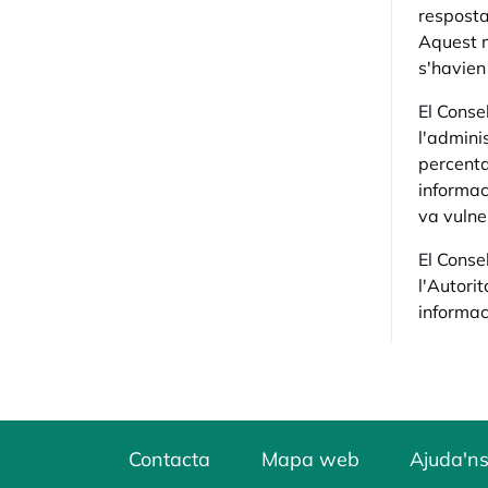
resposta
Aquest m
s'havien
El Conse
l'admini
percenta
informac
va vulne
El Conse
l'Autori
informac
Contacta
Mapa web
Ajuda'ns