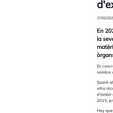
d'e
27/02/20
En 202
la sev
matèri
òrgans
En concr
nombre d
Quant al
xifra rè
d'àmbit 
2015, pr
Hay que 