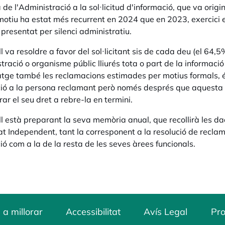
 de l'Administració a la sol·licitud d'informació, que va origi
otiu ha estat més recurrent en 2024 que en 2023, exercici e
 presentat per silenci administratiu.
ll va resoldre a favor del sol·licitant sis de cada deu (el 64
stració o organisme públic lliurés tota o part de la informa
tge també les reclamacions estimades per motius formals, és a
ió a la persona reclamant però només després que aquesta 
rar el seu dret a rebre-la en termini.
ll està preparant la seva memòria anual, que recollirà les da
tat Independent, tant la corresponent a la resolució de recl
ió com a la de la resta de les seves àrees funcionals.
 a millorar
Accessibilitat
Avís Legal
Pro