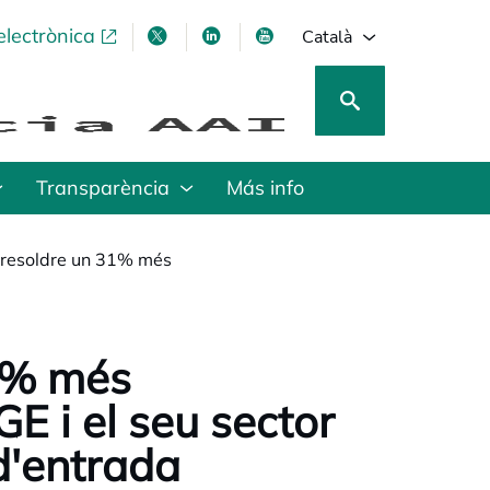
electrònica
opens in a new tab
opens in a new tab
opens in a new tab
opens in a new tab
Català
Transparència
Más info
a resoldre un 31% més
31% més
E i el seu sector
d'entrada