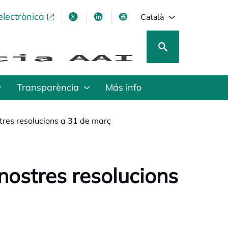
electrònica
opens in a new tab
opens in a new tab
opens in a new tab
opens in a new tab
Català
Transparència
Más info
tres resolucions a 31 de març
nostres resolucions