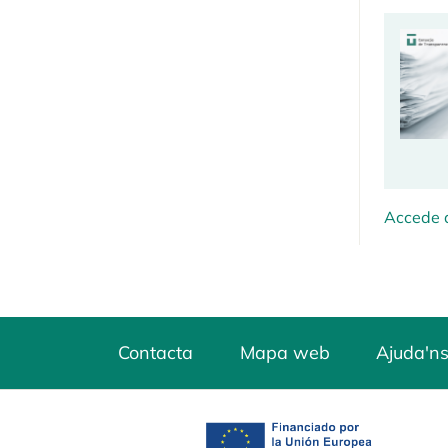
Accede a
Contacta
Mapa web
Ajuda'ns
opens in a new tab