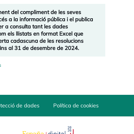
ment del compliment de les seves
cés a la informació pública i el publica
er a consulta tant les dades
m els llistats en format Excel que
erta cadascuna de les resolucions
 fins al 31 de desembre de 2024.
s
tecció de dades
Política de cookies
opens in a new tab