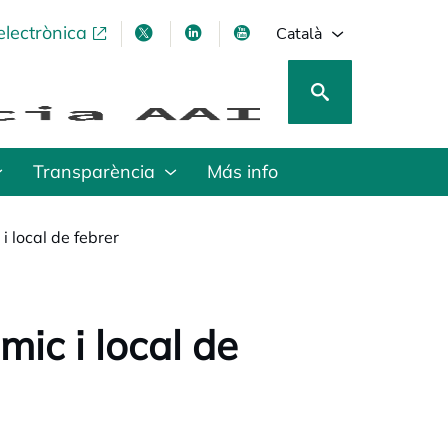
electrònica
opens in a new tab
opens in a new tab
opens in a new tab
opens in a new tab
Català
Transparència
Más info
 local de febrer
ic i local de