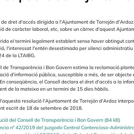
d de dret d'accés dirigida a l'Ajuntament de Torrejón d'Ardoz
ió de caràcter laboral, etc, sobre un càrrec d'aquest Ajunta
rido el termini legalment establert sense haver obtingut conte
ió, l'interessat l'entén desestimada per silenci administrati
 24 de la LTAIBG.
ll de Transparència i Bon Govern estima la reclamació plantej
ació d'informació pública, susceptible a més, de ser objecte d
En conseqüència, el Consell declara el dret d'accés a la infor
ent de la mateixa en un termini de 15 dies hàbils.
d'aquesta resolució l'Ajuntament de Torrejón d'Ardoz interpo
nt escrit de 18 de setembre de 2018.
ució del Consell de Transparència i Bon Govern (84 kB)
ncia nº 42/2019 del Juzgado Central Contencioso-Administra