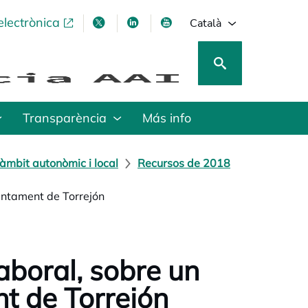
electrònica
opens in a new tab
opens in a new tab
opens in a new tab
opens in a new tab
Català
Transparència
Más info
àmbit autonòmic i local
Recursos de 2018
juntament de Torrejón
aboral, sobre un
nt de Torrejón