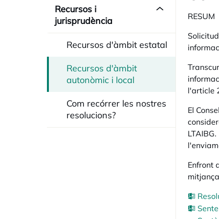
Recursos i
RESUM
jurisprudència
Solicitu
Recursos d'àmbit estatal
informac
Transcur
Recursos d'àmbit
informac
autonòmic i local
l'article
Com recórrer les nostres
El Conse
resolucions?
consider
LTAIBG. 
l'enviam
Enfront 
mitjança
Resol
Sente