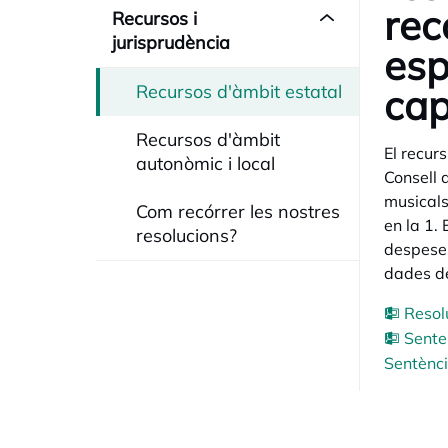
rec
Recursos i
jurisprudència
esp
Recursos d'àmbit estatal
cap
Recursos d'àmbit
El recur
autonòmic i local
Consell 
musicals
Com recórrer les nostres
en la 1.
resolucions?
despeses
dades de
Resol
Sente
Sentènci