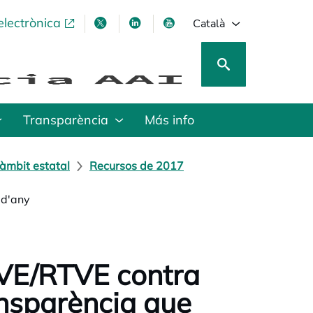
electrònica
opens in a new tab
opens in a new tab
opens in a new tab
opens in a new tab
Català
Transparència
Más info
àmbit estatal
Recursos de 2017
 d'any
TVE/RTVE contra
ansparència que