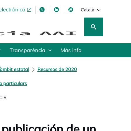
electrònica
opens in a new tab
opens in a new tab
opens in a new tab
opens in a new tab
Català
Transparència
Más info
àmbit estatal
Recursos de 2020
 particulars
CIS
publicación de un