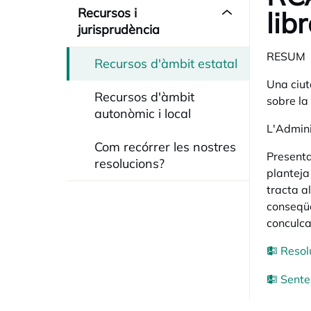
Recursos i
lib
jurisprudència
RESUM
Recursos d'àmbit estatal
Una ciut
Recursos d'àmbit
sobre la 
autonòmic i local
L'Admini
Com recórrer les nostres
Presenta
resolucions?
planteja
tracta a
conseqüèn
conculca
Resol
Sente