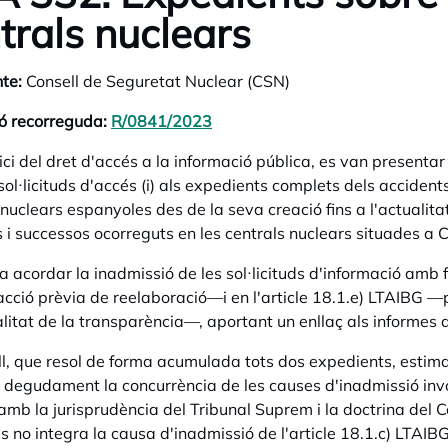
trals nuclears
te:
Consell de Seguretat Nuclear (CSN)
ó recorreguda:
R/0841/2023
opens in a new tab
ici del dret d'accés a la informació pública, es van presenta
sol·licituds d'accés (i) als expedients complets dels accident
 nuclears espanyoles des de la seva creació fins a l'actualitat
s i successos ocorreguts en les centrals nuclears situades a 
a acordar la inadmissió de les sol·licituds d'informació amb 
acció prèvia de reelaboració—i en l'article 18.1.e) LTAIBG —pel
nalitat de la transparència—, aportant un enllaç als informes
ll, que resol de forma acumulada tots dos expedients, estima
at degudament la concurrència de les causes d'inadmissió in
amb la jurisprudència del Tribunal Suprem i la doctrina del C
s no integra la causa d'inadmissió de l'article 18.1.c) LTAIBG.