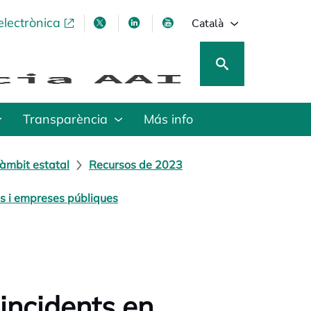
electrònica
opens in a new tab
opens in a new tab
opens in a new tab
opens in a new tab
Català
Transparència
Más info
àmbit estatal
Recursos de 2023
s i empreses públiques
incidents en