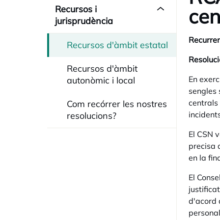
Recursos i
cen
jurisprudència
Recurren
Recursos d'àmbit estatal
Resoluci
Recursos d'àmbit
En exerc
autonòmic i local
sengles 
centrals
Com recórrer les nostres
incident
resolucions?
El CSN v
precisa 
en la fi
El Conse
justific
d'acord 
personal