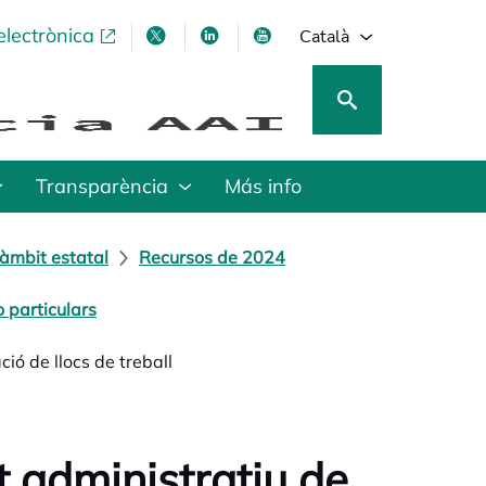
electrònica
opens in a new tab
opens in a new tab
opens in a new tab
opens in a new tab
Català
Transparència
Más info
àmbit estatal
Recursos de 2024
 particulars
ió de llocs de treball
 administratiu de