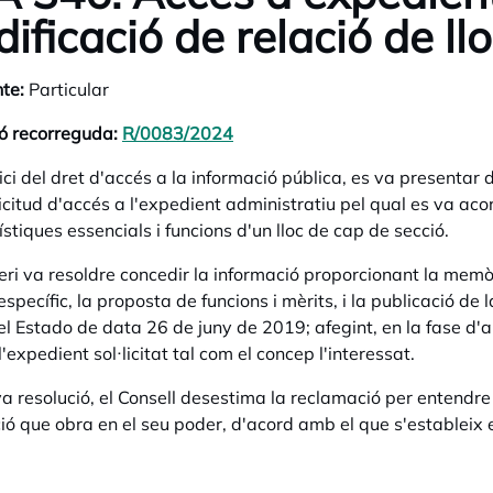
ificació de relació de llo
te:
Particular
ó recorreguda:
R/0083/2024
opens in a new tab
ici del dret d'accés a la informació pública, es va presentar 
icitud d'accés a l'expedient administratiu pel qual es va acord
ístiques essencials i funcions d'un lloc de cap de secció.
teri va resoldre concedir la informació proporcionant la memòr
specífic, la proposta de funcions i mèrits, i la publicació de 
del Estado de data 26 de juny de 2019; afegint, en la fase d
l'expedient sol·licitat tal com el concep l'interessat.
va resolució, el Consell desestima la reclamació per entendre 
ió que obra en el seu poder, d'acord amb el que s'estableix e