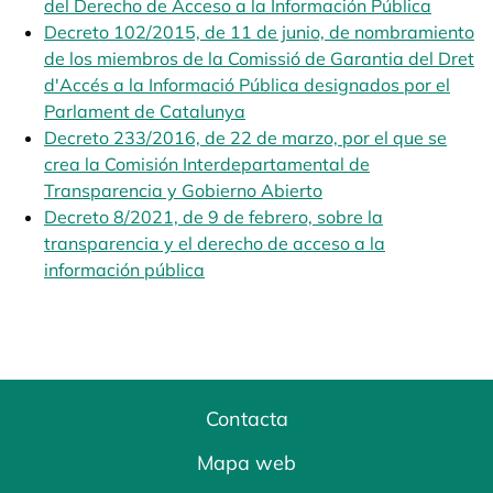
del Derecho de Acceso a la Información Pública
se abr
Decreto 102/2015, de 11 de junio, de nombramiento
de los miembros de la Comissió de Garantia del Dret
d'Accés a la Informació Pública designados por el
Parlament de Catalunya
se abre en una pestaña nuev
Decreto 233/2016, de 22 de marzo, por el que se
crea la Comisión Interdepartamental de
Transparencia y Gobierno Abierto
se abre en una pest
Decreto 8/2021, de 9 de febrero, sobre la
transparencia y el derecho de acceso a la
información pública
se abre en una pestaña nueva
Contacta
Mapa web