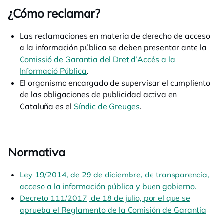
¿Cómo reclamar?
Las reclamaciones en materia de derecho de acceso
a la información pública se deben presentar ante la
Comissió de Garantia del Dret d’Accés a la
Informació Pública
se abre en una pestaña nueva
.
El organismo encargado de supervisar el cumpliento
de las obligaciones de publicidad activa en
Cataluña es el
Síndic de Greuges
se abre en una pesta
.
Normativa
Ley 19/2014, de 29 de diciembre, de transparencia,
acceso a la información pública y buen gobierno.
se ab
Decreto 111/2017, de 18 de julio, por el que se
aprueba el Reglamento de la Comisión de Garantía