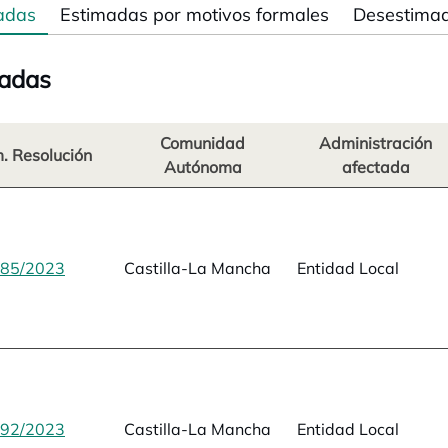
adas
Estimadas por motivos formales
Desestima
adas
Comunidad
Administración
. Resolución
Autónoma
afectada
85/2023
se abre en una pestaña nueva
Castilla-La Mancha
Entidad Local
92/2023
se abre en una pestaña nueva
Castilla-La Mancha
Entidad Local