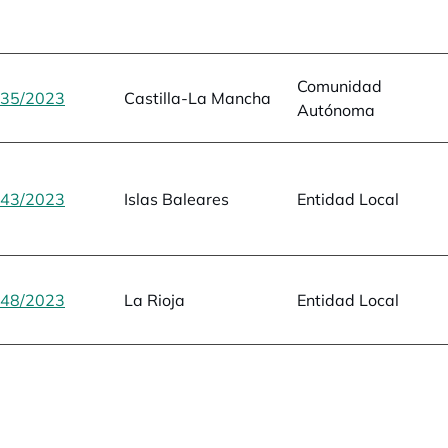
Comunidad
35/2023
se abre en una pestaña nueva
Castilla-La Mancha
Autónoma
43/2023
se abre en una pestaña nueva
Islas Baleares
Entidad Local
48/2023
se abre en una pestaña nueva
La Rioja
Entidad Local