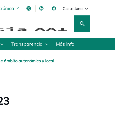
trónica
se abre en una pestaña nueva
se abre en una pestaña nueva
se abre en una pestaña nueva
se abre en una pestaña nu
Castellano
Transparencia
Más info
de ámbito autonómico y local
23