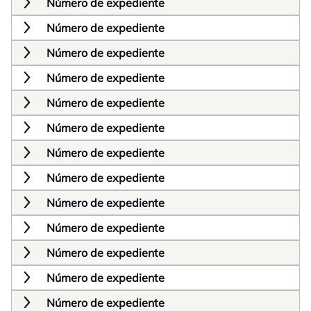
Número de expediente
Número de expediente
Número de expediente
Número de expediente
Número de expediente
Número de expediente
Número de expediente
Número de expediente
Número de expediente
Número de expediente
Número de expediente
Número de expediente
Número de expediente