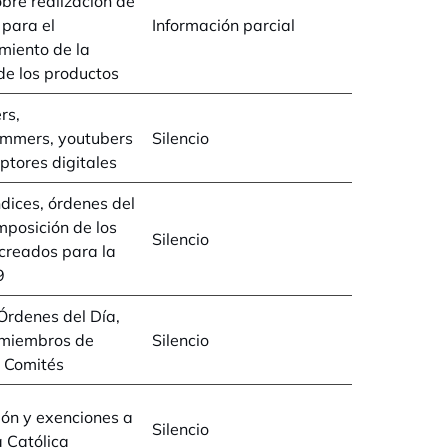
bre realización de
para el
Información parcial
miento de la
de los productos
rs,
ammers, youtubers
Silencio
iptores digitales
ndices, órdenes del
mposición de los
Silencio
creados para la
9
 Órdenes del Día,
 miembros de
Silencio
s Comités
ón y exenciones a
Silencio
a Católica