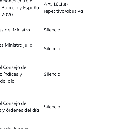
ciones entre el
Art. 18.1.e)
 Bahrein y España
repetitiva/abusiva
-2020
s del Ministro
Silencio
s Ministra julio
Silencio
l Consejo de
: índices y
Silencio
del día
l Consejo de
Silencio
s y órdenes del día
des del Ingreso