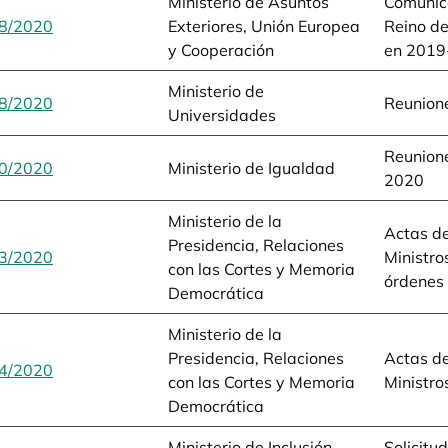
Ministerio de Asuntos
Comunica
8/2020
se abre en una pestaña nueva
Exteriores, Unión Europea
Reino de
y Cooperación
en 2019
Ministerio de
8/2020
se abre en una pestaña nueva
Reunione
Universidades
Reunione
0/2020
se abre en una pestaña nueva
Ministerio de Igualdad
2020
Ministerio de la
Actas de
Presidencia, Relaciones
3/2020
se abre en una pestaña nueva
Ministros
con las Cortes y Memoria
órdenes 
Democrática
Ministerio de la
Presidencia, Relaciones
Actas de
4/2020
se abre en una pestaña nueva
con las Cortes y Memoria
Ministro
Democrática
Ministerio de Inclusión,
Solicitu