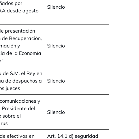
ados por
Silencio
A desde agosto
de presentación
n de Recuperación,
rmación y
Silencio
cia de la Economía
a"
 de S.M. el Rey en
ga de despachos a
Silencio
os jueces
 comunicaciones y
l Presidente del
Silencio
 sobre el
irus
e efectivos en
Art. 14.1 d) seguridad