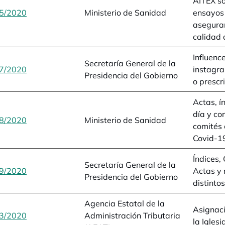
AITEX so
5/2020
se abre en una pestaña nueva
Ministerio de Sanidad
ensayos 
asegura
calidad 
Influence
Secretaría General de la
7/2020
se abre en una pestaña nueva
instagr
Presidencia del Gobierno
o prescr
Actas, í
día y co
8/2020
se abre en una pestaña nueva
Ministerio de Sanidad
comités 
Covid-1
Índices,
Secretaría General de la
9/2020
se abre en una pestaña nueva
Actas y
Presidencia del Gobierno
distinto
Agencia Estatal de la
Asignaci
3/2020
se abre en una pestaña nueva
Administración Tributaria
la Iglesi