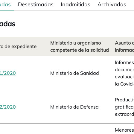
adas
Desestimadas
Inadmitidas
Archivadas
adas
Ministerio u organismo
Asunto d
o de expediente
competente de la solicitud
informac
Informes
documen
1/2020
se abre en una pestaña nueva
Ministerio de Sanidad
evaluaci
la Covid
Producti
2/2020
se abre en una pestaña nueva
Ministerio de Defensa
gratific
extraord
Menores 