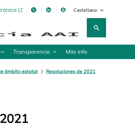
trónica
se abre en una pestaña nueva
se abre en una pestaña nueva
se abre en una pestaña nueva
se abre en una pestaña nu
Castellano
Transparencia
Más info
de ámbito estatal
Resoluciones de 2021
 2021