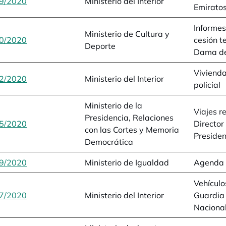
9/2020
se abre en una pestaña nueva
Ministerio del Interior
Emirato
Informes
Ministerio de Cultura y
0/2020
se abre en una pestaña nueva
cesión t
Deporte
Dama d
Vivienda
2/2020
se abre en una pestaña nueva
Ministerio del Interior
policial
Ministerio de la
Viajes r
Presidencia, Relaciones
5/2020
se abre en una pestaña nueva
Director
con las Cortes y Memoria
Presiden
Democrática
9/2020
se abre en una pestaña nueva
Ministerio de Igualdad
Agenda d
Vehículo
7/2020
se abre en una pestaña nueva
Ministerio del Interior
Guardia C
Naciona