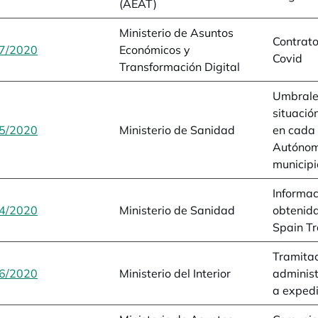
(AEAT)
Ministerio de Asuntos
Contrat
7/2020
se abre en una pestaña nueva
Económicos y
Covid
Transformación Digital
Umbrales
situació
5/2020
se abre en una pestaña nueva
Ministerio de Sanidad
en cada
Autónom
municipi
Informac
4/2020
se abre en una pestaña nueva
Ministerio de Sanidad
obtenida
Spain Tr
Tramitac
6/2020
se abre en una pestaña nueva
Ministerio del Interior
administ
a exped