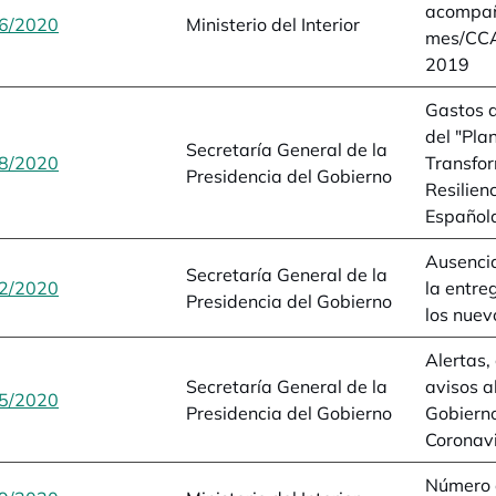
acompañ
6/2020
se abre en una pestaña nueva
Ministerio del Interior
mes/CCA
2019
Gastos 
del "Pla
Secretaría General de la
8/2020
se abre en una pestaña nueva
Transfo
Presidencia del Gobierno
Resilien
Español
Ausencia
Secretaría General de la
2/2020
se abre en una pestaña nueva
la entre
Presidencia del Gobierno
los nuev
Alertas,
Secretaría General de la
avisos a
5/2020
se abre en una pestaña nueva
Presidencia del Gobierno
Gobierno
Coronav
Número d