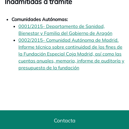
Inadmitidas a trámite
Comunidades Autónomas:
0001/2015- Departamento de Sanidad,
Bienestar y Familia del Gobierno de Aragón
se abre
0002/2015- Comunidad Autónoma de Madrid.
Informe técnico sobre continuidad de los fines de
la Fundación Especial Caja Madrid, así como las
cuentas anuales, memoria, informe de auditoría y
presupuesto de la fundación
se abre en una pestañ
Contacta