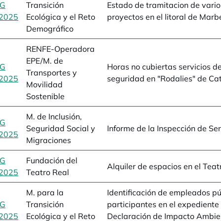
BG
Transición
Estado de tramitacion de vario
2025
se abre en una pestaña nueva
Ecológica y el Reto
proyectos en el litoral de Marb
Demográfico
RENFE-Operadora
EPE/M. de
BG
Horas no cubiertas servicios d
Transportes y
2025
se abre en una pestaña nueva
seguridad en "Rodalies" de Ca
Movilidad
Sostenible
M. de Inclusión,
BG
Seguridad Social y
Informe de la Inspección de Ser
2025
se abre en una pestaña nueva
Migraciones
BG
Fundación del
Alquiler de espacios en el Teat
2025
se abre en una pestaña nueva
Teatro Real
M. para la
Identificación de empleados pú
BG
Transición
participantes en el expediente
2025
se abre en una pestaña nueva
Ecológica y el Reto
Declaración de Impacto Ambie