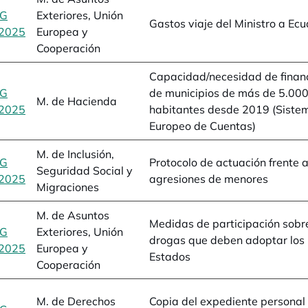
BG
Exteriores, Unión
Gastos viaje del Ministro a Ec
2025
se abre en una pestaña nueva
Europea y
Cooperación
Capacidad/necesidad de finan
BG
de municipios de más de 5.00
M. de Hacienda
2025
se abre en una pestaña nueva
habitantes desde 2019 (Siste
Europeo de Cuentas)
M. de Inclusión,
BG
Protocolo de actuación frente 
Seguridad Social y
2025
se abre en una pestaña nueva
agresiones de menores
Migraciones
M. de Asuntos
Medidas de participación sobr
BG
Exteriores, Unión
drogas que deben adoptar los
2025
se abre en una pestaña nueva
Europea y
Estados
Cooperación
M. de Derechos
Copia del expediente personal