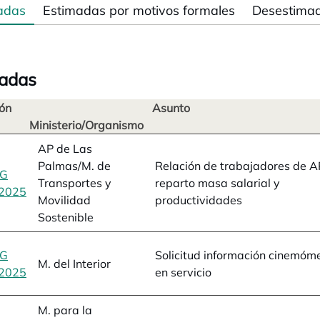
adas
Estimadas por motivos formales
Desestima
adas
ón
Asunto
Ministerio/Organismo
AP de Las
Palmas/M. de
Relación de trabajadores de A
BG
Transportes y
reparto masa salarial y
2025
se abre en una pestaña nueva
Movilidad
productividades
Sostenible
BG
Solicitud información cinemóm
M. del Interior
2025
se abre en una pestaña nueva
en servicio
M. para la