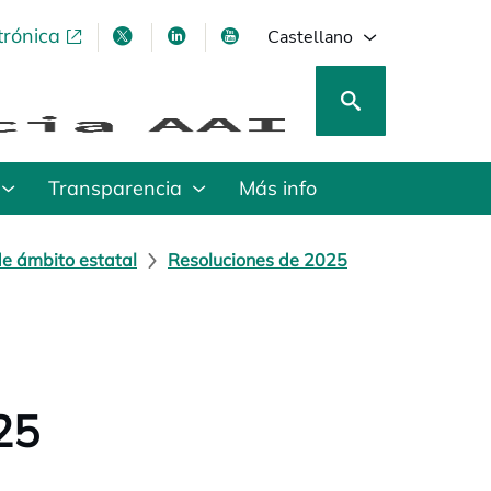
trónica
se abre en una pestaña nueva
se abre en una pestaña nueva
se abre en una pestaña nueva
se abre en una pestaña nu
Castellano
Transparencia
Más info
de ámbito estatal
Resoluciones de 2025
25