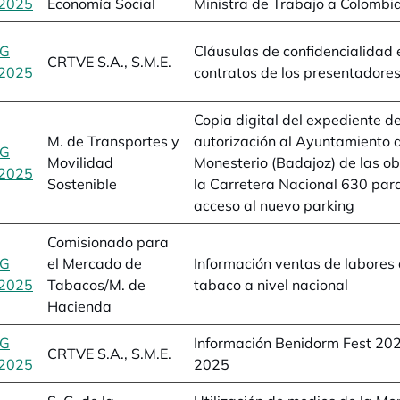
2025
se abre en una pestaña nueva
Economía Social
Ministra de Trabajo a Colombi
BG
Cláusulas de confidencialidad 
CRTVE S.A., S.M.E.
2025
se abre en una pestaña nueva
contratos de los presentadores
Copia digital del expediente d
M. de Transportes y
autorización al Ayuntamiento 
BG
Movilidad
Monesterio (Badajoz) de las ob
2025
se abre en una pestaña nueva
Sostenible
la Carretera Nacional 630 para
acceso al nuevo parking
Comisionado para
BG
el Mercado de
Información ventas de labores
2025
se abre en una pestaña nueva
Tabacos/M. de
tabaco a nivel nacional
Hacienda
BG
Información Benidorm Fest 20
CRTVE S.A., S.M.E.
2025
se abre en una pestaña nueva
2025