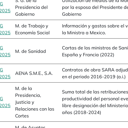
S. G. de la
Utilización de medios de la Mo
BG
Presidencia del
por la esposa del Presidente d
2025
se abre en una pestaña nueva
Gobierno
Gobierno
BG
M. de Trabajo y
Información y gastos sobre el v
2025
se abre en una pestaña nueva
Economía Social
la Ministra a Mexico.
BG
Cartas de los ministros de San
M. de Sanidad
2025
se abre en una pestaña nueva
España y Francia (2022)
BG
Contratos de obra SARA adjud
AENA S.M.E., S.A.
2025
se abre en una pestaña nueva
en el periodo 2016-2019 (a.i.)
M. de la
Suma total de las retribucione
Presidencia,
BG
productividad del personal eve
Justicia y
2025
se abre en una pestaña nueva
libre designación del Ministerio
Relaciones con las
años (2018-2024)
Cortes
M. de Asuntos