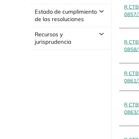
R CT
Estado de cumplimiento
0857/
de las resoluciones
Recursos y
jurisprudencia
R CT
0858/
R CT
0861/
R CT
0863/