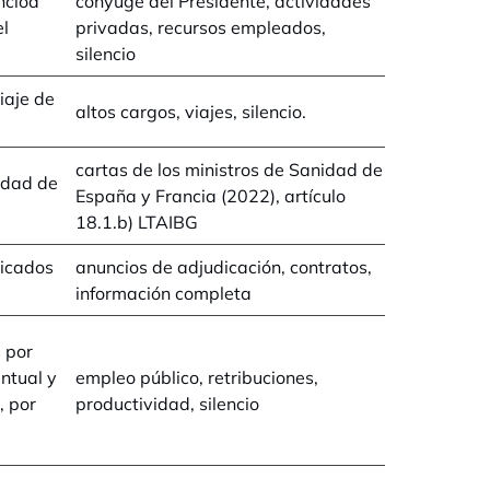
ncloa
cónyuge del Presidente, actividades
el
privadas, recursos empleados,
silencio
iaje de
altos cargos, viajes, silencio.
cartas de los ministros de Sanidad de
idad de
España y Francia (2022), artículo
18.1.b) LTAIBG
icados
anuncios de adjudicación, contratos,
información completa
s por
ntual y
empleo público, retribuciones,
, por
productividad, silencio