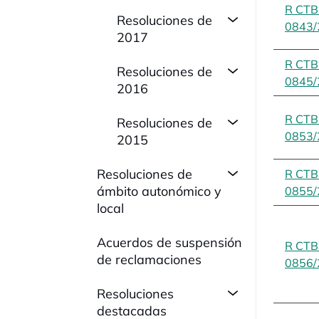
R CT
Resoluciones de
0843/
2017
R CT
Resoluciones de
0845/
2016
R CT
Resoluciones de
0853/
2015
Resoluciones de
R CT
ámbito autonómico y
0855/
local
Acuerdos de suspensión
R CT
de reclamaciones
0856/
Resoluciones
destacadas