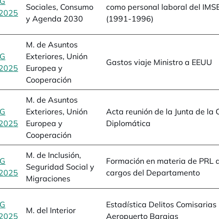
BG
Sociales, Consumo
como personal laboral del IM
2025
se abre en una pestaña nueva
y Agenda 2030
(1991-1996)
M. de Asuntos
BG
Exteriores, Unión
Gastos viaje Ministro a EEUU
2025
se abre en una pestaña nueva
Europea y
Cooperación
M. de Asuntos
BG
Exteriores, Unión
Acta reunión de la Junta de la 
2025
se abre en una pestaña nueva
Europea y
Diplomática
Cooperación
M. de Inclusión,
BG
Formación en materia de PRL d
Seguridad Social y
2025
se abre en una pestaña nueva
cargos del Departamento
Migraciones
BG
Estadística Delitos Comisarias
M. del Interior
2025
se abre en una pestaña nueva
Aeropuerto Barajas