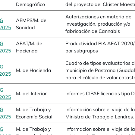
Demográfico
del proyecto del Clúster Maes
Autorizaciones en materia de
BG
AEMPS/M. de
investigación, producción y/o
2025
se abre en una pestaña nueva
Sanidad
fabricación de Cannabis
BG
AEAT/M. de
Productividad PIA AEAT 2020
2025
se abre en una pestaña nueva
Hacienda
por subgrupos
Cuadro de tipos evaluatorios d
BG
M. de Hacienda
municipio de Pastrana (Guadal
2025
se abre en una pestaña nueva
para el cálculo de valor catast
BG
M. del Interior
Informes CIPAE licencias tipo D
2025
se abre en una pestaña nueva
BG
M. de Trabajo y
Información sobre el viaje de la
2025
se abre en una pestaña nueva
Economía Social
Ministra de Trabajo a Londres.
BG
M. de Trabajo y
Información sobre el viaje de la