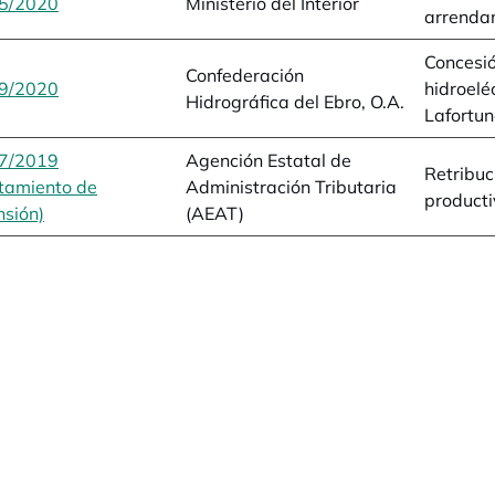
5/2020
se abre en una pestaña nueva
Ministerio del Interior
arrenda
Concesió
Confederación
9/2020
se abre en una pestaña nueva
hidroelé
Hidrográfica del Ebro, O.A.
Lafortu
7/2019
Agención Estatal de
Retribuc
tamiento de
Administración Tributaria
product
sión)
se abre en una pestaña nueva
(AEAT)