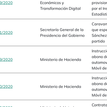
9/2020
se abre en una pestaña nueva
Económicos y
provisio
Transformación Digital
por el I
Estadíst
Caravan
Secretaría General de la
que esp
1/2020
se abre en una pestaña nueva
Presidencia del Gobierno
Sánchez 
partido
Instrucc
abono de
9/2020
se abre en una pestaña nueva
Ministerio de Hacienda
automov
Móvil de
Instrucc
abono de
0/2020
se abre en una pestaña nueva
Ministerio de Hacienda
automov
Móvil de
Contrato