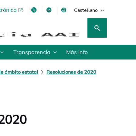
trónica
se abre en una pestaña nueva
se abre en una pestaña nueva
se abre en una pestaña nueva
se abre en una pestaña nu
Castellano
Transparencia
Más info
de ámbito estatal
Resoluciones de 2020
 2020