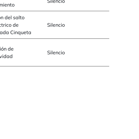
Silencio
miento
n del salto
ctrico de
Silencio
nada Cinqueta
ión de
Silencio
ividad