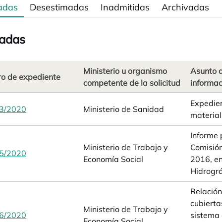
adas
Desestimadas
Inadmitidas
Archivadas
adas
Ministerio u organismo
Asunto d
o de expediente
competente de la solicitud
informac
Expedie
3/2020
se abre en una pestaña nueva
Ministerio de Sanidad
material
Informe 
Ministerio de Trabajo y
Comisión
5/2020
se abre en una pestaña nueva
Economía Social
2016, en
Hidrográ
Relación
cubierta
Ministerio de Trabajo y
6/2020
se abre en una pestaña nueva
sistema 
Economía Social