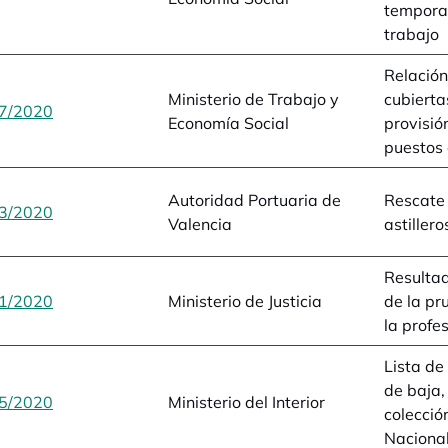
tempora
trabajo
Relación
Ministerio de Trabajo y
cubierta
7/2020
se abre en una pestaña nueva
Economía Social
provisió
puestos 
Autoridad Portuaria de
Rescate 
3/2020
se abre en una pestaña nueva
Valencia
astillero
Resultad
1/2020
se abre en una pestaña nueva
Ministerio de Justicia
de la pr
la profe
Lista de
de baja,
5/2020
se abre en una pestaña nueva
Ministerio del Interior
colecció
Nacional