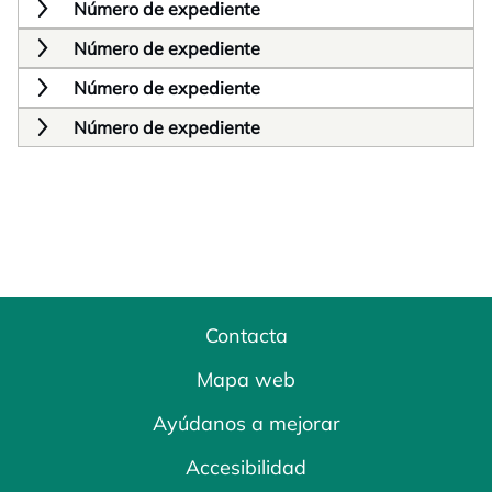
Número de expediente
Número de expediente
Número de expediente
Número de expediente
Contacta
Mapa web
Ayúdanos a mejorar
Accesibilidad