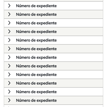
Número de expediente
Número de expediente
Número de expediente
Número de expediente
Número de expediente
Número de expediente
Número de expediente
Número de expediente
Número de expediente
Número de expediente
Número de expediente
Número de expediente