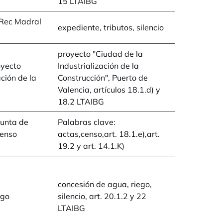
15 LTAIBG
 Rec Madral
expediente, tributos, silencio
proyecto "Ciudad de la
oyecto
Industrialización de la
ación de la
Construcción", Puerto de
Valencia, artículos 18.1.d) y
18.2 LTAIBG
Junta de
Palabras clave:
censo
actas,censo,art. 18.1.e),art.
19.2 y art. 14.1.K)
concesión de agua, riego,
ego
silencio, art. 20.1.2 y 22
LTAIBG