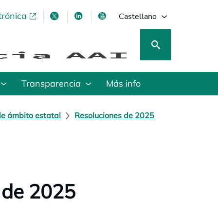
trónica
se abre en una pestaña nueva
se abre en una pestaña nueva
se abre en una pestaña nueva
se abre en una pestaña nu
Castellano
Transparencia
Más info
de ámbito estatal
Resoluciones de 2025
 de 2025