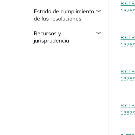
R CT
1375/
Estado de cumplimiento
de las resoluciones
Recursos y
R CT
jurisprudencia
1376/
R CT
1378/
R CT
1387/