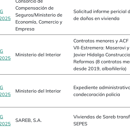
Consorcio de
Compensación de
BG
Solicitud informe pericial 
Seguros/Ministerio de
2025
se abre en una pestaña nueva
de daños en vivienda
Economía, Comercio y
Empresa
Contratos menores y ACF
VII-Estremera: Maserovi y
BG
Ministerio del Interior
Javier Hidalgo Construcci
2025
se abre en una pestaña nueva
Reformas (8 contratos me
desde 2019, albañilería)
BG
Expediente administrativ
Ministerio del Interior
2025
se abre en una pestaña nueva
condecoración policia
BG
Viviendas de Sareb transf
SAREB, S.A.
2025
se abre en una pestaña nueva
SEPES