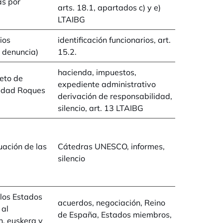
as por
arts. 18.1, apartados c) y e)
LTAIBG
ios
identificación funcionarios, art.
 denuncia)
15.2.
hacienda, impuestos,
eto de
expediente administrativo
lidad Roques
derivación de responsabilidad,
silencio, art. 13 LTAIBG
uación de las
Cátedras UNESCO, informes,
silencio
los Estados
acuerdos, negociación, Reino
 al
de España, Estados miembros,
n, euskera y