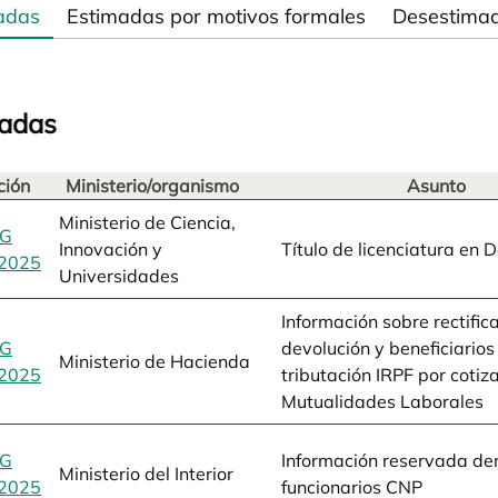
adas
Estimadas por motivos formales
Desestima
adas
ción
Ministerio/organismo
Asunto
Ministerio de Ciencia,
BG
Innovación y
Título de licenciatura en 
2025
se abre en una pestaña nueva
Universidades
Información sobre rectifica
BG
devolución y beneficiarios
Ministerio de Hacienda
2025
se abre en una pestaña nueva
tributación IRPF por cotiz
Mutualidades Laborales
BG
Información reservada de
Ministerio del Interior
2025
se abre en una pestaña nueva
funcionarios CNP