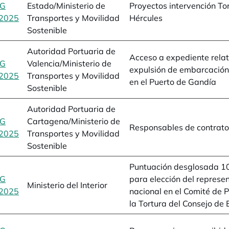
BG
Estado/Ministerio de
Proyectos intervención To
2025
se abre en una pestaña nueva
Transportes y Movilidad
Hércules
Sostenible
Autoridad Portuaria de
Acceso a expediente relat
BG
Valencia/Ministerio de
expulsión de embarcació
2025
se abre en una pestaña nueva
Transportes y Movilidad
en el Puerto de Gandía
Sostenible
Autoridad Portuaria de
BG
Cartagena/Ministerio de
Responsables de contrat
2025
se abre en una pestaña nueva
Transportes y Movilidad
Sostenible
Puntuación desglosada 1
BG
para elección del represe
Ministerio del Interior
2025
se abre en una pestaña nueva
nacional en el Comité de 
la Tortura del Consejo de