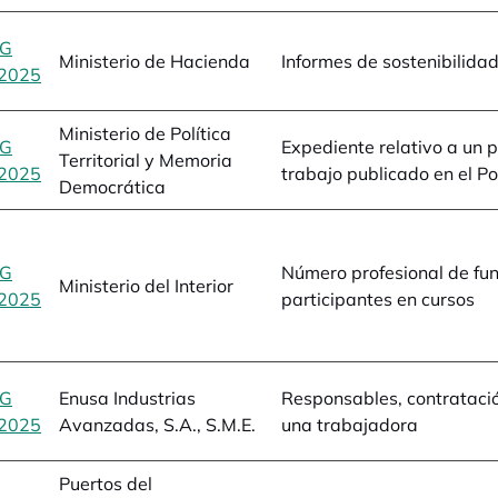
BG
Ministerio de Hacienda
Informes de sostenibilidad
2025
se abre en una pestaña nueva
Ministerio de Política
BG
Expediente relativo a un 
Territorial y Memoria
2025
se abre en una pestaña nueva
trabajo publicado en el Po
Democrática
BG
Número profesional de fun
Ministerio del Interior
2025
se abre en una pestaña nueva
participantes en cursos
BG
Enusa Industrias
Responsables, contrataci
2025
se abre en una pestaña nueva
Avanzadas, S.A., S.M.E.
una trabajadora
Puertos del