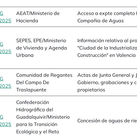
BG
AEAT/Ministerio de
Acceso a expte completo
2025
se abre en una pestaña nueva
Hacienda
Compañia de Aguas
SEPES, EPE/Ministerio
Información relativa al pr
BG
de Vivienda y Agenda
"Ciudad de la Industrializ
2025
se abre en una pestaña nueva
Urbana
Construcción" en Valencia
Comunidad de Regantes
Actas de Junta General y 
BG
Del Campo De
Gobierno, grabaciones y 
2025
se abre en una pestaña nueva
Traslapuente
propietarios
Confederación
Hidrográfica del
BG
Guadalquivir/Ministerio
Concesión de aguas de ri
2025
se abre en una pestaña nueva
para la Transición
Ecológica y el Reto