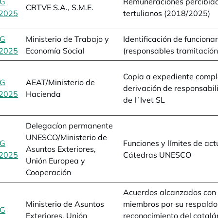
BG
Remuneraciones percibid
CRTVE S.A., S.M.E.
2025
se abre en una pestaña nueva
tertulianos (2018/2025)
BG
Ministerio de Trabajo y
Identificación de funcionar
2025
se abre en una pestaña nueva
Economía Social
(responsables tramitación
Copia a expediente compl
BG
AEAT/Ministerio de
derivación de responsabi
2025
se abre en una pestaña nueva
Hacienda
de I´Ivet SL
Delegacíon permanente
UNESCO/Ministerio de
BG
Funciones y límites de act
Asuntos Exteriores,
2025
se abre en una pestaña nueva
Cátedras UNESCO
Unión Europea y
Cooperación
Acuerdos alcanzados con 
Ministerio de Asuntos
miembros por su respaldo
BG
Exteriores, Unión
reconocimiento del catalá