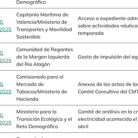
Demográfico
Capitanía Marítima de
Acceso a expediente admi
BG
Valencia/Ministerio de
sobre actividades náutica
2025
se abre en una pestaña nueva
Transportes y Movilidad
temporada
Sostenible
Comunidad de Regantes
BG
de la Margen Izquierda
Gasto de impulsión del ag
2025
se abre en una pestaña nueva
del Rio Alagón
Comisionado para el
BG
Mercado de
Anexos de las actas de la
2025
se abre en una pestaña nueva
Tabacos/Ministerio de
Comité Consultivo del CM
Hacienda
Ministerio para la
Comité de análisis en la cr
BG
Transición Ecológica y el
electricidad acontecida el
2025
se abre en una pestaña nueva
Reto Demográfico
abril