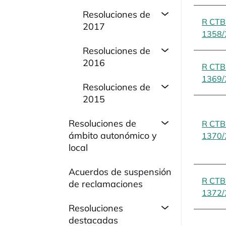
Resoluciones de
R CT
2017
1358/
Resoluciones de
2016
R CT
1369/
Resoluciones de
2015
Resoluciones de
R CT
ámbito autonómico y
1370/
local
Acuerdos de suspensión
R CT
de reclamaciones
1372/
Resoluciones
destacadas