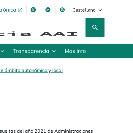
trónica
se abre en una pestaña nueva
se abre en una pestaña nueva
se abre en una pestaña nueva
se abre en una pestaña nu
Castellano
Transparencia
Más info
de ámbito autonómico y local
esueltas del año 2021 de Administraciones