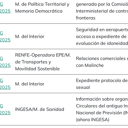
BG
M. de Política Territorial y
generada por la Comisi
2025
se abre en una pestaña nueva
Memoria Democrática
Interministerial de contr
fronteras
Seguridad en aeropuert
BG
M. del Interior
acceso a expediente de
2025
se abre en una pestaña nueva
evaluación de idoneida
RENFE-Operadora EPE/M.
BG
Relaciones comerciales 
de Transportes y
2025
se abre en una pestaña nueva
con Malinche
Movilidad Sostenible
BG
Expediente protocolo de
M. del Interior
2025
se abre en una pestaña nueva
sexual
Información sobre organ
BG
Circulares del antiguo In
INGESA/M. de Sanidad
2025
se abre en una pestaña nueva
Nacional de Previsión (I
(ahora INGESA)