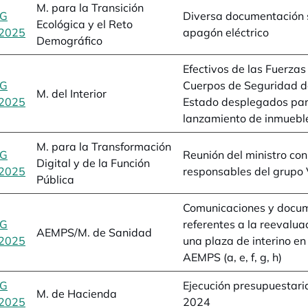
M. para la Transición
BG
Diversa documentación 
Ecológica y el Reto
2025
se abre en una pestaña nueva
apagón eléctrico
Demográfico
Efectivos de las Fuerzas
BG
Cuerpos de Seguridad d
M. del Interior
2025
se abre en una pestaña nueva
Estado desplegados pa
lanzamiento de inmuebl
M. para la Transformación
BG
Reunión del ministro con
Digital y de la Función
2025
se abre en una pestaña nueva
responsables del grupo
Pública
Comunicaciones y docu
BG
referentes a la reevalua
AEMPS/M. de Sanidad
2025
se abre en una pestaña nueva
una plaza de interino en
AEMPS (a, e, f, g, h)
BG
Ejecución presupuestar
M. de Hacienda
2025
se abre en una pestaña nueva
2024