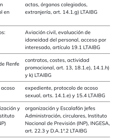
ón
actas, órganos colegiados,
ol en
extranjería, art. 14.1.g) LTAIBG
os:
Aviación civil, evaluación de
idoneidad del personal, acceso por
d
interesado, artículo 19.1 LTAIBG
contratos, costes, actividad
de Renfe
promocional, art. 13, 18.1.e), 14.1.h)
y k) LTAIBG
 acoso
expediente, protocolo de acoso
sexual, arts. 14.1.e) y 15.4 LTAIBG
ización y
organización y Escalafón Jefes
stituto
Administración, circulares, Instituto
NP)
Nacional de Previsión (INP), INGESA,
art. 22.3 y D.A.1ª.2 LTAIBG