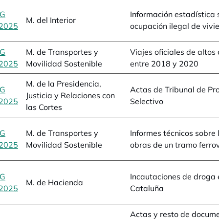
BG
Información estadística
M. del Interior
2025
se abre en una pestaña nueva
ocupación ilegal de viv
BG
M. de Transportes y
Viajes oficiales de altos
2025
se abre en una pestaña nueva
Movilidad Sostenible
entre 2018 y 2020
M. de la Presidencia,
BG
Actas de Tribunal de Pr
Justicia y Relaciones con
2025
se abre en una pestaña nueva
Selectivo
las Cortes
BG
M. de Transportes y
Informes técnicos sobre 
2025
se abre en una pestaña nueva
Movilidad Sostenible
obras de un tramo ferrov
BG
Incautaciones de droga 
M. de Hacienda
2025
se abre en una pestaña nueva
Cataluña
Actas y resto de docum