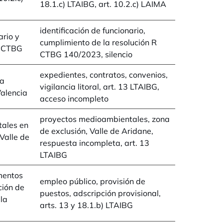
18.1.c) LTAIBG, art. 10.2.c) LAIMA
identificación de funcionario,
ario y
cumplimiento de la resolución R
n CTBG
CTBG 140/2023, silencio
expedientes, contratos, convenios,
ra
vigilancia litoral, art. 13 LTAIBG,
Valencia
acceso incompleto
proyectos medioambientales, zona
ales en
de exclusión, Valle de Aridane,
 Valle de
respuesta incompleta, art. 13
LTAIBG
mentos
empleo público, provisión de
ción de
puestos, adscripción provisional,
 la
arts. 13 y 18.1.b) LTAIBG