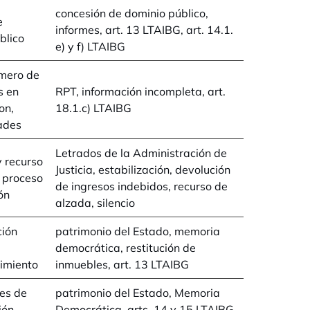
concesión de dominio público,
e
informes, art. 13 LTAIBG, art. 14.1.
blico
e) y f) LTAIBG
úmero de
s en
RPT, información incompleta, art.
on,
18.1.c) LTAIBG
dades
Letrados de la Administración de
y recurso
Justicia, estabilización, devolución
n proceso
de ingresos indebidos, recurso de
ón
alzada, silencio
ción
patrimonio del Estado, memoria
democrática, restitución de
imiento
inmuebles, art. 13 LTAIBG
des de
patrimonio del Estado, Memoria
ión
Democrática, arts. 14 y 15 LTAIBG,