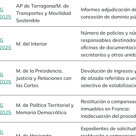
AP de Tarragona/M. de
BG
Informes adjudicación d
Transportes y Movilidad
2025
se abre en una pestaña nueva
concesión de dominio pú
Sostenible
Número de policías y n
BG
responsables destinado
M. del Interior
2025
se abre en una pestaña nueva
oficinas de documentaci
secretarías y otras uni
M. de la Presidencia,
Devolución de ingresos 
BG
Justicia y Relaciones con
de alzada referidos a u
2025
se abre en una pestaña nueva
las Cortes
selectivo de estabilizaci
Restitución o compensa
BG
M. de Política Territorial y
inmuebles en Francia:
2025
se abre en una pestaña nueva
Memoria Democrática
inadecuación del proced
Expedientes de solicitu
BG
M. de Hacienda
restitución o compensac