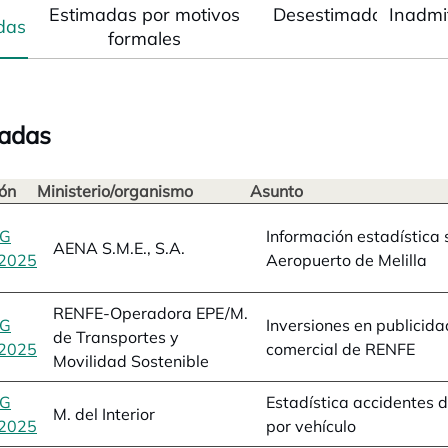
Estimadas por motivos
Desestimadas
Inadmi
das
formales
adas
ón
Ministerio/organismo
Asunto
BG
Información estadística 
AENA S.M.E., S.A.
2025
se abre en una pestaña nueva
Aeropuerto de Melilla
RENFE-Operadora EPE/M.
BG
Inversiones en publicida
de Transportes y
2025
se abre en una pestaña nueva
comercial de RENFE
Movilidad Sostenible
BG
Estadística accidentes d
M. del Interior
2025
se abre en una pestaña nueva
por vehículo