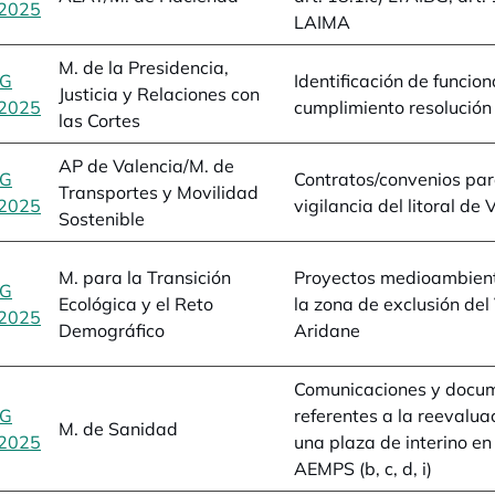
2025
se abre en una pestaña nueva
LAIMA
M. de la Presidencia,
BG
Identificación de funcion
Justicia y Relaciones con
2025
se abre en una pestaña nueva
cumplimiento resolució
las Cortes
AP de Valencia/M. de
BG
Contratos/convenios pa
Transportes y Movilidad
2025
se abre en una pestaña nueva
vigilancia del litoral de 
Sostenible
M. para la Transición
Proyectos medioambient
BG
Ecológica y el Reto
la zona de exclusión del
2025
se abre en una pestaña nueva
Demográfico
Aridane
Comunicaciones y docu
BG
referentes a la reevalua
M. de Sanidad
2025
se abre en una pestaña nueva
una plaza de interino en
AEMPS (b, c, d, i)