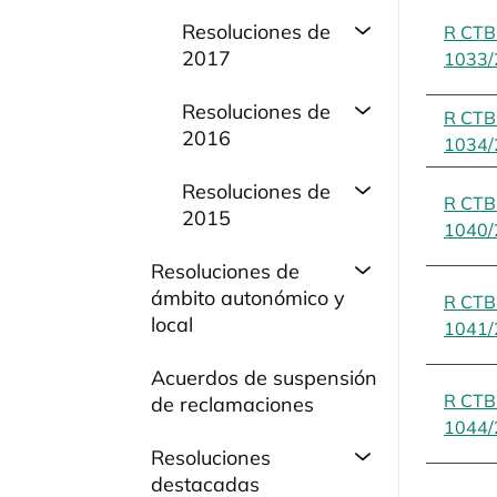
Resoluciones de
R CT
2017
1033/
Resoluciones de
R CT
2016
1034/
Resoluciones de
R CT
2015
1040/
Resoluciones de
ámbito autonómico y
R CT
local
1041/
Acuerdos de suspensión
R CT
de reclamaciones
1044/
Resoluciones
destacadas