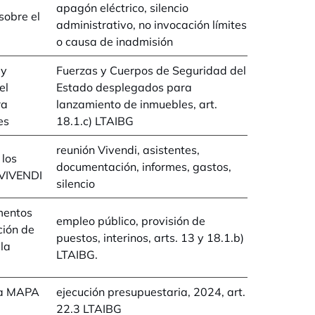
apagón eléctrico, silencio
sobre el
administrativo, no invocación límites
o causa de inadmisión
 y
Fuerzas y Cuerpos de Seguridad del
el
Estado desplegados para
ra
lanzamiento de inmuebles, art.
es
18.1.c) LTAIBG
reunión Vivendi, asistentes,
 los
documentación, informes, gastos,
 VIVENDI
silencio
mentos
empleo público, provisión de
ción de
puestos, interinos, arts. 13 y 18.1.b)
 la
LTAIBG.
ia MAPA
ejecución presupuestaria, 2024, art.
22.3 LTAIBG