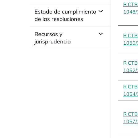
R CT
Estado de cumplimiento
1048/
de las resoluciones
Recursos y
R CT
jurisprudencia
1050/
R CT
1052/
R CT
1054/
R CT
1057/