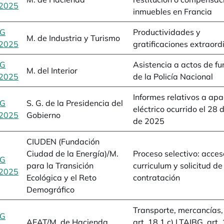
2025
se abre en una pestaña nueva
inmuebles en Francia
BG
Productividades y
M. de Industria y Turismo
2025
se abre en una pestaña nueva
gratificaciones extraord
BG
Asistencia a actos de fu
M. del Interior
2025
se abre en una pestaña nueva
de la Policía Nacional
Informes relativos a ap
BG
S. G. de la Presidencia del
eléctrico ocurrido el 28 d
2025
se abre en una pestaña nueva
Gobierno
de 2025
CIUDEN (Fundación
Ciudad de la Energía)/M.
Proceso selectivo: acces
BG
para la Transición
curriculum y solicitud de
2025
se abre en una pestaña nueva
Ecológica y el Reto
contratación
Demográfico
Transporte, mercancías, 
BG
AEAT/M. de Hacienda
art. 18.1.c) LTAIBG, art. 