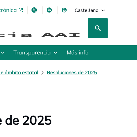
trónica
se abre en una pestaña nueva
se abre en una pestaña nueva
se abre en una pestaña nueva
se abre en una pestaña nu
Castellano
Transparencia
Más info
de ámbito estatal
Resoluciones de 2025
e de 2025