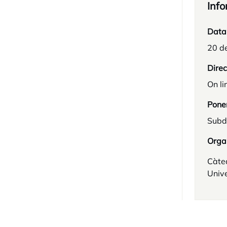
Info
Data
20 d
Direc
On li
Pone
Subd
Orga
Càte
Unive