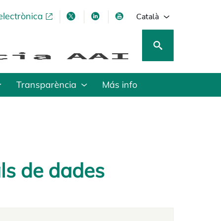
electrònica
opens in a new tab
opens in a new tab
opens in a new tab
opens in a new tab
Català
Transparència
Más info
als de dades