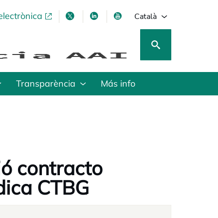
electrònica
opens in a new tab
opens in a new tab
opens in a new tab
opens in a new tab
Català
Transparència
Más info
ió contracto
ídica CTBG