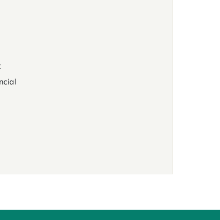
t
ncial