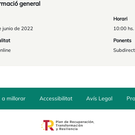
rmació general
Horari
e junio de 2022
10:00 hs.
litat
Ponents
nline
Subdirect
 a millorar
Accessibilitat
Avís Legal
Pro
opens in a new tab