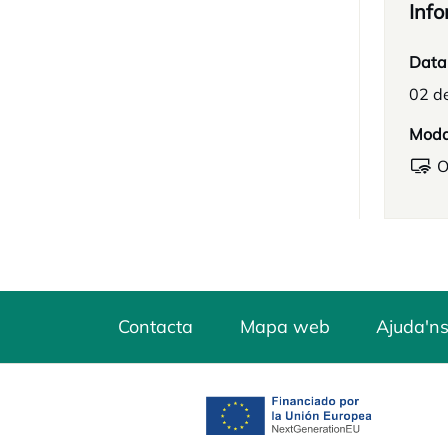
Info
Data
02 d
Moda
O
Contacta
Mapa web
Ajuda'ns
opens in a new tab