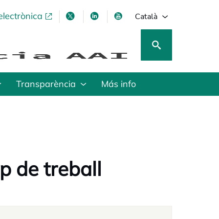
electrònica
opens in a new tab
opens in a new tab
opens in a new tab
opens in a new tab
Català
Transparència
Más info
 de treball