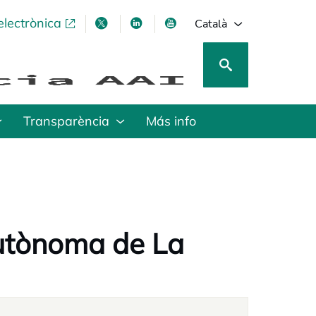
electrònica
opens in a new tab
opens in a new tab
opens in a new tab
opens in a new tab
Català
Transparència
Más info
utònoma de La