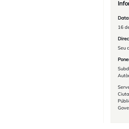
Info
Data
16 d
Direc
Seu d
Pone
Subd
Autò
Serve
Ciuta
Públi
Gover