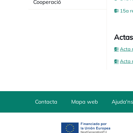
Cooperació
15a r
Actas
Acta 
Acta 
Contacta
Mapa web
Ajuda'ns
opens in a new tab