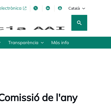
electrònica
opens in a new tab
opens in a new tab
opens in a new tab
opens in a new tab
Català
Transparència
Más info
 Comissió de l'any