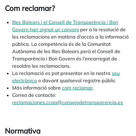
Com reclamar?
Illes Balears i el Consell de Transparència i Bon
Govern han signat un conveni
opens in a new tab
per a la resolució de
les reclamacions en matèria d'accés a la informació
pública. La competència és de la Comunitat
Autònoma de les Illes Balears però el Consell de
Transparència i Bon Govern és l'encarregat de
resoldre les reclamacions.
La reclamació es pot presentar en la nostra
seu
electrònica
opens in a new tab
o davant qualsevol registre públic.
Más informació sobre
com reclamar
.
Correo de contacte:
reclamaciones.ccaa@consejodetransparencia.es
Normativa