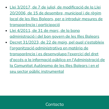
Llei 3/2017, de 7 de juliol, de modificació de la Llei
20/2006, de 15 de desembre, municipal i de règim
local de les Illes Balears, per a introduir mesures de
transparència i participació
opens in a new tab
opens in a new tab
Llei 4/2011, de 31 de març, de la bona
administració i del bon govern de les Illes Balears
opens
Decret 31/2023, de 22 de maig, pel qual s'estableix
l'organització administrativa en matèria de
transparència i es desenvolupa l'exercici del dret
d'accés a la informació pública en l'Administració de
la Comunitat Autònoma de les Illes Balears i en el
seu sector públic instrumental
opens in a new tab
Contacta