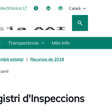
electrònica
opens in a new tab
opens in a new tab
opens in a new tab
opens in a new tab
Català
Transparència
Más info
mbit estatal
Recursos de 2018
arril
istri d'Inspeccions