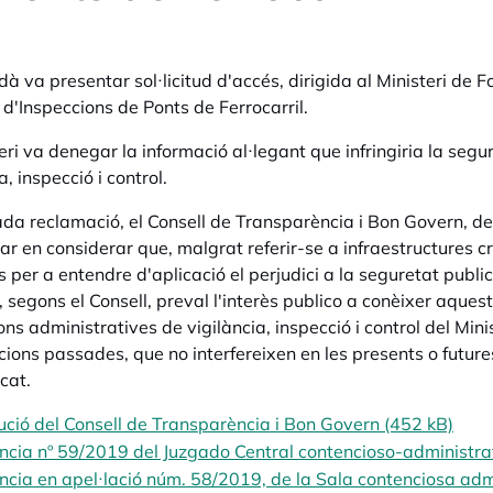
dà va presentar sol·licitud d'accés, dirigida al Ministeri de F
 d'Inspeccions de Ponts de Ferrocarril.
teri va denegar la informació al·legant que infringiria la segu
a, inspecció i control.
da reclamació, el Consell de Transparència i Bon Govern, des
ar en considerar que, malgrat referir-se a infraestructures c
ts per a entendre d'aplicació el perjudici a la seguretat publ
, segons el Consell, preval l'interès publico a conèixer aques
ons administratives de vigilància, inspecció i control del Minis
ions passades, que no interfereixen en les presents o futures n
cat.
ució del Consell de Transparència i Bon Govern (452 kB)
ncia nº 59/2019 del Juzgado Central contencioso-administrat
ncia en apel·lació núm. 58/2019, de la Sala contenciosa admi