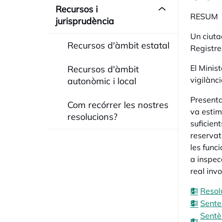
Recursos i
RESUM
jurisprudència
Un ciuta
Recursos d'àmbit estatal
Registre
El Minis
Recursos d'àmbit
vigilànci
autonòmic i local
Presenta
Com recórrer les nostres
va estim
resolucions?
suficien
reservat
les funci
a inspecc
real invo
Resol
Sente
Sentè