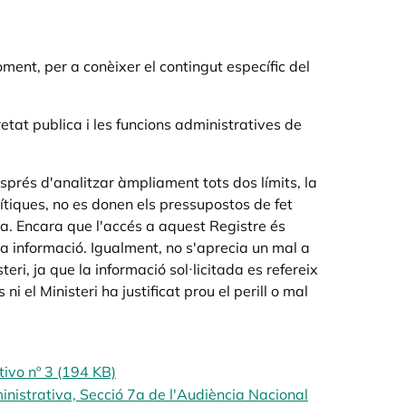
oment, per a conèixer el contingut específic del
retat publica i les funcions administratives de
prés d'analitzar àmpliament tots dos límits, la
rítiques, no es donen els pressupostos de fet
ica. Encara que l'accés a aquest Registre és
ta informació. Igualment, no s'aprecia un mal a
teri, ja que la informació sol·licitada es refereix
i el Ministeri ha justificat prou el perill o mal
ivo nº 3 (194 KB)
nistrativa, Secció 7a de l'Audiència Nacional