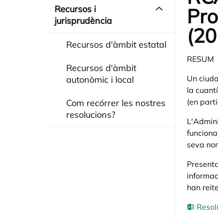
Recursos i
Pro
jurisprudència
(20
Recursos d'àmbit estatal
RESUM
Recursos d'àmbit
Un ciuda
autonòmic i local
la cuant
(en part
Com recórrer les nostres
resolucions?
L'Admini
funciona
seva nor
Presenta
informac
han reite
Resol