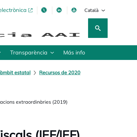
electrònica
opens in a new tab
opens in a new tab
opens in a new tab
opens in a new tab
Català
Transparència
Más info
àmbit estatal
Recursos de 2020
ficacions extraordinàries (2019)
scals (IEF/IEF).