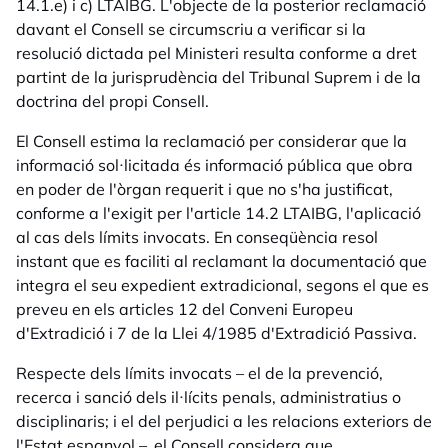
14.1.e) i c) LTAIBG. L'objecte de la posterior reclamació
davant el Consell se circumscriu a verificar si la
resolució dictada pel Ministeri resulta conforme a dret
partint de la jurisprudència del Tribunal Suprem i de la
doctrina del propi Consell.
El Consell estima la reclamació per considerar que la
informació sol·licitada és informació pública que obra
en poder de l'òrgan requerit i que no s'ha justificat,
conforme a l'exigit per l'article 14.2 LTAIBG, l'aplicació
al cas dels límits invocats. En conseqüència resol
instant que es faciliti al reclamant la documentació que
integra el seu expedient extradicional, segons el que es
preveu en els articles 12 del Conveni Europeu
d'Extradició i 7 de la Llei 4/1985 d'Extradició Passiva.
Respecte dels límits invocats – el de la prevenció,
recerca i sanció dels il·lícits penals, administratius o
disciplinaris; i el del perjudici a les relacions exteriors de
l'Estat espanyol –, el Consell considera que