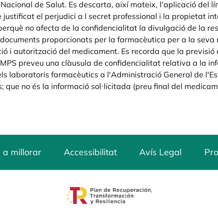
acional de Salut. Es descarta, així mateix, l'aplicació del lím
justificat el perjudici a l secret professional i la propietat intel
erquè no afecta de la confidencialitat la divulgació de la re
ls documents proporcionats per la farmacèutica per a la seva 
ió i autorització del medicament. Es recorda que la previsió d
S preveu una clàusula de confidencialitat relativa a la info
els laboratoris farmacèutics a l'Administració General de l'Es
s; que no és la informació sol·licitada (preu final del medicam
 a millorar
Accessibilitat
Avís Legal
Pro
opens in a new tab