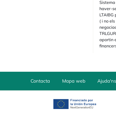
Sistema N
haver-se 
LTAIBG p
( i no e
negociac
TRLGURMP
aportin 
financer
Contacta
Mapa web
Ajuda'ns
opens in a new tab