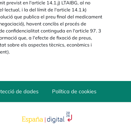
it previst en l'article 14.1.j) LTAIBG, al no
·lectual, i la del límit de l'article 14.1.k)
solució que publica el preu final del medicament
negociació), havent conclòs el procés de
e confidencialitat continguda en l'article 97. 3
rmació que, a l'efecte de fixació de preus,
tat sobre els aspectes tècnics, econòmics i
ent).
tecció de dades
Política de cookies
opens in a new tab