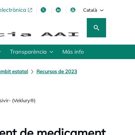
electrònica
opens in a new tab
opens in a new tab
opens in a new tab
opens in a new tab
Català
Transparència
Más info
mbit estatal
Recursos de 2023
vir- (Veklury®)
ment de medicament