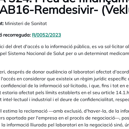
AB16-Remdesivir- (Vekl
t:
Ministeri de Sanitat
ó recorreguda:
R/0052/2023
opens in a new tab
ci del dret d'accés a la informació pública, es va sol·licitar 
pel Sistema Nacional de Salut per a un determinat medicame
teri, després de donar audiència al laboratori afectat d'acor
l'accés en considerar que existeix un règim jurídic específic
confidencial de la informació sol·licitada, i que, fins i tot en
at estaria afectat pels límits establerts en el seu article 14.1.h)
 intel·lectual i industrial i el deure de confidencialitat, resp
ll estima la reclamació —amb exclusió, d'haver-la, de la inf
ers aportada per l'empresa en el procés de negociació—, posa
a la informació lliurada pel laboratori en la negociació sinó,