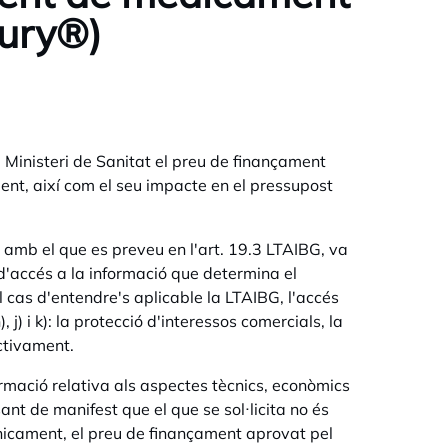
ury®)
al Ministeri de Sanitat el preu de finançament
nt, així com el seu impacte en el pressupost
d amb el que es preveu en l'art. 19.3 LTAIBG, va
 d'accés a la informació que determina el
 el cas d'entendre's aplicable la LTAIBG, l'accés
, j) i k): la protecció d'interessos comercials, la
ectivament.
ormació relativa als aspectes tècnics, econòmics
nt de manifest que el que se sol·licita no és
 únicament, el preu de finançament aprovat pel