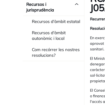
Recursos i
J05
jurisprudència
Recurren
Recursos d'àmbit estatal
Resoluci
Recursos d'àmbit
En exerci
autonòmic i local
aprovat 
sanitari.
Com recórrer les nostres
resolucions?
El Minis
denegar 
caràcter 
sol·licit
propietat
El Conse
o financ
l'accés 