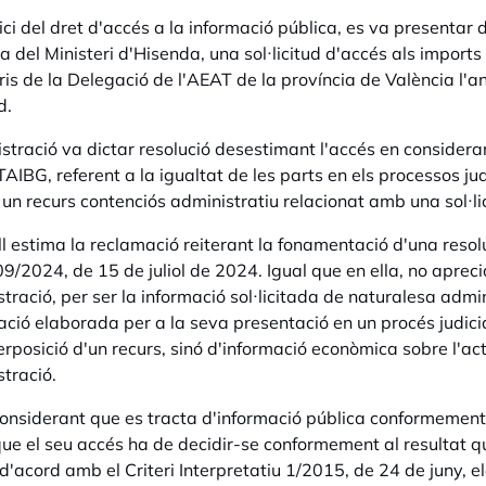
ici del dret d'accés a la informació pública, es va presentar
ia del Ministeri d'Hisenda, una sol·licitud d'accés als import
ris de la Delegació de l'AEAT de la província de València l'a
d.
stració va dictar resolució desestimant l'accés en considerar 
TAIBG, referent a la igualtat de les parts en els processos judi
un recurs contenciós administratiu relacionat amb una sol·lic
ll estima la reclamació reiterant la fonamentació d'una resolu
/2024, de 15 de juliol de 2024. Igual que en ella, no aprecia
stració, per ser la informació sol·licitada de naturalesa admin
ació elaborada per a la seva presentació en un procés judici
terposició d'un recurs, sinó d'informació econòmica sobre l'ac
stració.
onsiderant que es tracta d'informació pública conformement a
que el seu accés ha de decidir-se conformement al resultat que
d'acord amb el Criteri Interpretatiu 1/2015, de 24 de juny, 