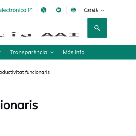
electrònica
opens in a new tab
opens in a new tab
opens in a new tab
opens in a new tab
Català
Transparència
Más info
ductivitat funcionaris
ionaris