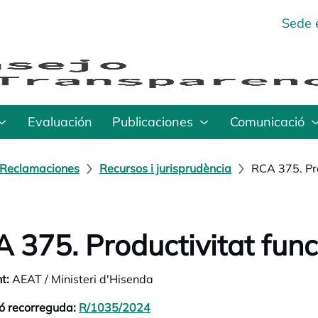
Sede 
Evaluación
Publicaciones
Comunicació
Reclamaciones
Recursos i jurisprudència
RCA 375. Pro
 375. Productivitat func
t:
AEAT / Ministeri d'Hisenda
ó recorreguda:
R/1035/2024
opens in a new tab