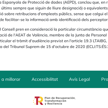
a Espanyola de Protecció de dades (AEPD), conclou que, en rel
 últims sempre que siguin de lliure designació) o equivalents,
ió sobre retribucions d'empleats públics, sense que calgui e
de facilitar-se la informació amb identificació dels perceptor
l Consell pren en consideració la particular circumstància que 
ació de l'AEAT de València, membre de la Junta de Personal i
rticular el tràmit d'audiència previst en l'article 19.3 LTAIB
a del Tribunal Suprem de 15 d'octubre de 2020 (ECLI:TS:ÉS
 a millorar
Accessibilitat
Avís Legal
Pro
opens in a new tab