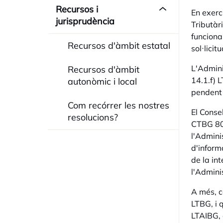
Recursos i
En exerc
jurisprudència
Tributàr
funciona
Recursos d'àmbit estatal
sol·licitu
L'Admini
Recursos d'àmbit
14.1.f) L
autonòmic i local
pendent 
Com recórrer les nostres
El Conse
resolucions?
CTBG 809
l'Admini
d'inform
de la in
l'Admini
A més, c
LTBG, i 
LTAIBG, 