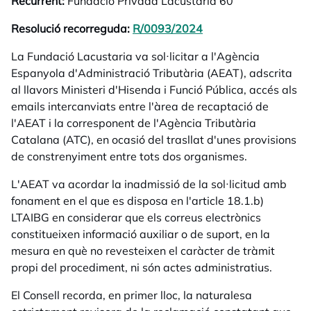
Recurrent:
Fundació Privada Lacustaria 60
Resolució recorreguda:
R/0093/2024
opens in a new tab
La Fundació Lacustaria va sol·licitar a l'Agència
Espanyola d'Administració Tributària (AEAT), adscrita
al llavors Ministeri d'Hisenda i Funció Pública, accés als
emails intercanviats entre l'àrea de recaptació de
l'AEAT i la corresponent de l'Agència Tributària
Catalana (ATC), en ocasió del trasllat d'unes provisions
de constrenyiment entre tots dos organismes.
L'AEAT va acordar la inadmissió de la sol·licitud amb
fonament en el que es disposa en l'article 18.1.b)
LTAIBG en considerar que els correus electrònics
constitueixen informació auxiliar o de suport, en la
mesura en què no revesteixen el caràcter de tràmit
propi del procediment, ni són actes administratius.
El Consell recorda, en primer lloc, la naturalesa