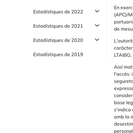
En exerc
Estadístiques de 2022
(APC)/M
portuari
Estadístiques de 2021
de mesur
Estadístiques de 2020
L'autori
caràcter
Estadístiques de 2019
LTAIBG; 
Així mat
l'accés: 
segureta
expressa 
consider
base legí
s'indica
amb la in
desestim
personal