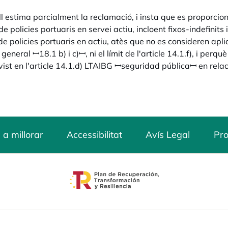
ll estima parcialment la reclamació, i insta que es proporcion
e policies portuaris en servei actiu, incloent fixos-indefinits
de policies portuaris en actiu, atès que no es consideren ap
general ꟷ18.1 b) i c)ꟷ, ni el límit de l'article 14.1.f), i perquè
evist en l'article 14.1.d) LTAIBG ꟷseguridad públicaꟷ en rela
 a millorar
Accessibilitat
Avís Legal
Pro
opens in a new tab