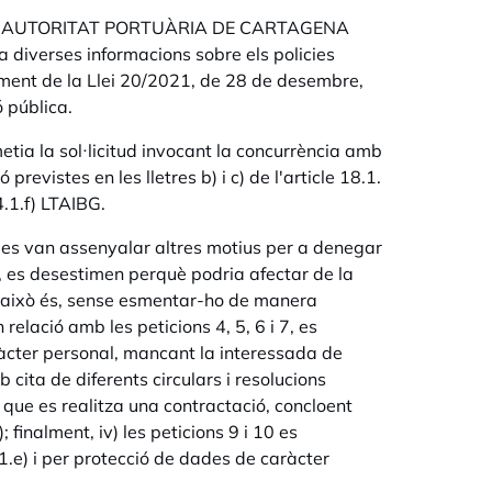
icitar a AUTORITAT PORTUÀRIA DE CARTAGENA
verses informacions sobre els policies
iment de la Llei 20/2021, de 28 de desembre,
 pública.
etia la sol·licitud invocant la concurrència amb
evistes en les lletres b) i c) de l'article 18.1.
4.1.f) LTAIBG.
s es van assenyalar altres motius per a denegar
ues, es desestimen perquè podria afectar de la
ia, això és, sense esmentar-ho de manera
 relació amb les peticions 4, 5, 6 i 7, es
ràcter personal, mancant la interessada de
b cita de diferents circulars i resolucions
 que es realitza una contractació, concloent
 finalment, iv) les peticions 9 i 10 es
1.e) i per protecció de dades de caràcter