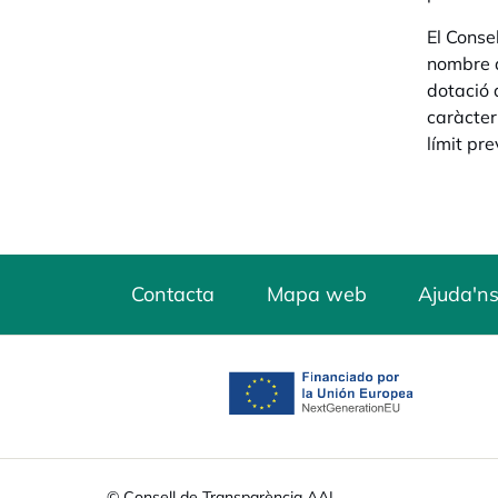
El Conse
nombre d
dotació 
caràcter 
límit pr
Contacta
Mapa web
Ajuda'ns
opens in a new tab
© Consell de Transparència AAI