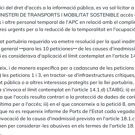
ici del dret d'accés a la informació pública, es va sol·l
INISTERI DE TRANSPORTS I MOBILITAT SOSTENIBLE accés a di
s i altre personal temporal de l'APC en relació amb el compl
es urgents per a la reducció de la temporalitat en l'ocupació
tat portuària requerida va emetre resolució per la qual inadm
 general ꟷpara les 10 peticionesꟷ de les causes d'inadmissió pr
i es considerava d'aplicació el límit contemplat en l'article 1
eix, i de manera específica per a cadascuna de les peticion
i) les peticions 1 i 3, en tractar-se d'infraestructures crítiq
t pública o a altres interessos protegits per la llei portuàr
s'invoca el límit contemplat en l'article 14.1.d) LTAIBG; ii) en
a que l'accés resulta contrari a la protecció de dades de ca
tima per a l'accés; iii) en el que concerneix a la petició 8, am
 que no es requereix informe de Ports de l'Estat cada vegada
vocació de la causa d'inadmissió prevista en l'article 18.1.c);
en per considerar-les abusives en els termes de l'article 18.
.