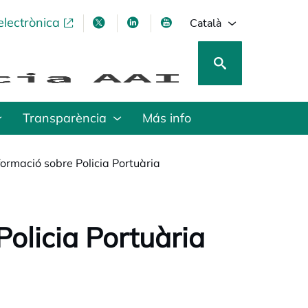
electrònica
opens in a new tab
opens in a new tab
opens in a new tab
opens in a new tab
Català
Transparència
Más info
ormació sobre Policia Portuària
olicia Portuària