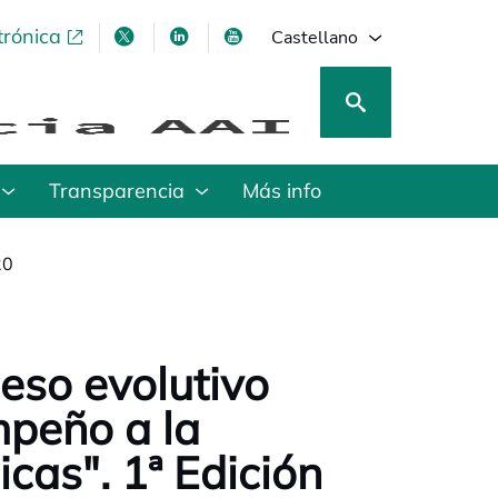
trónica
se abre en una pestaña nueva
se abre en una pestaña nueva
se abre en una pestaña nueva
se abre en una pestaña nu
Castellano
Transparencia
Más info
20
ceso evolutivo
mpeño a la
icas". 1ª Edición