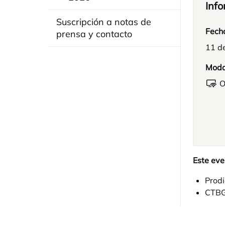
Info
Suscripción a notas de
Fech
prensa y contacto
11 d
Moda
O
Este eve
Prodi
CTB