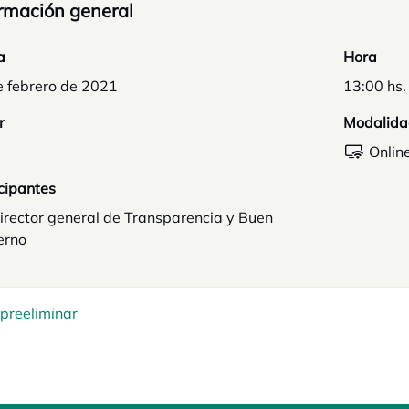
rmación general
a
Hora
e febrero de 2021
13:00 hs.
r
Modalida
Onlin
cipantes
irector general de Transparencia y Buen
erno
preeliminar