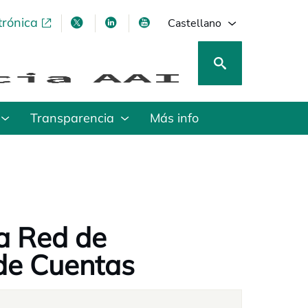
trónica
se abre en una pestaña nueva
se abre en una pestaña nueva
se abre en una pestaña nueva
se abre en una pestaña nu
Castellano
Transparencia
Más info
a Red de
de Cuentas