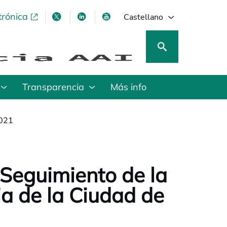
trónica
se abre en una pestaña nueva
se abre en una pestaña nueva
se abre en una pestaña nueva
se abre en una pestaña nu
Castellano
Transparencia
Más info
2021
 Seguimiento de la
a de la Ciudad de