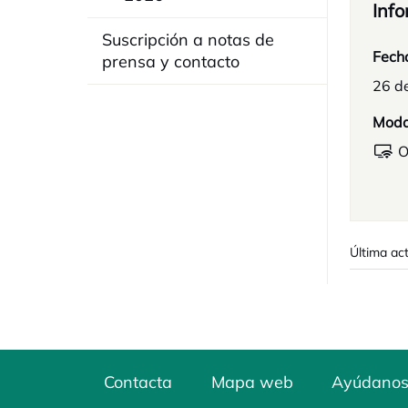
Info
Suscripción a notas de
Fech
prensa y contacto
26 d
Moda
O
Última ac
Contacta
Mapa web
Ayúdanos