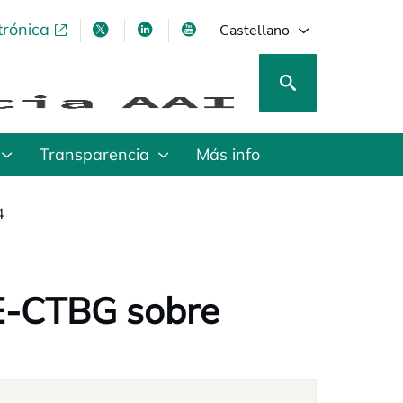
trónica
se abre en una pestaña nueva
se abre en una pestaña nueva
se abre en una pestaña nueva
se abre en una pestaña nu
Castellano
Transparencia
Más info
4
E-CTBG sobre